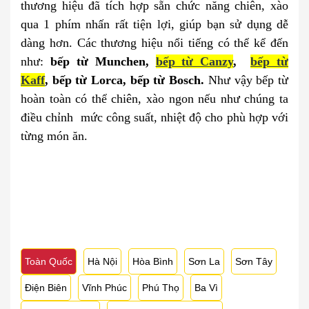
thương hiệu đã tích hợp sẵn chức năng chiên, xào
qua 1 phím nhấn rất tiện lợi, giúp bạn sử dụng dễ
dàng hơn. Các thương hiệu nổi tiếng có thể kể đến
như:
bếp từ Munchen,
bếp từ Canzy
,
bếp từ
Kaff
, bếp từ Lorca, bếp từ Bosch.
Như vậy bếp từ
hoàn toàn có thể chiên, xào ngon nếu như chúng ta
điều chỉnh
mức công suất, nhiệt độ cho phù hợp với
từng món ăn.
Toàn Quốc
Hà Nội
Hòa Bình
Sơn La
Sơn Tây
Điện Biên
Vĩnh Phúc
Phú Thọ
Ba Vì