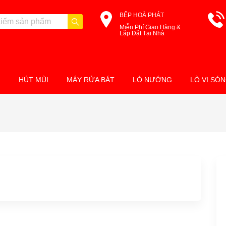
BẾP HOÀ PHÁT
Miễn Phí Giao Hàng &
Lặp Đặt Tại Nhà
M
HÚT MÙI
MÁY RỬA BÁT
LÒ NƯỚNG
LÒ VI SÓ