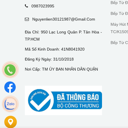
Bếp Từ Đ
0987023995
Bếp Từ Đ
Nguyenlien30121987@gmail.com
Máy Hút 
TC/K150
Địa Chỉ: 950 Lạc Long Quân P. Tân Hòa -
TP.HCM
Bếp Từ C
Mã Số Kinh Doanh: 41N8041920
Đăng Ký Ngày: 31/10/2018
Nơi Cấp: TM ỦY BAN NHÂN DÂN QUẬN