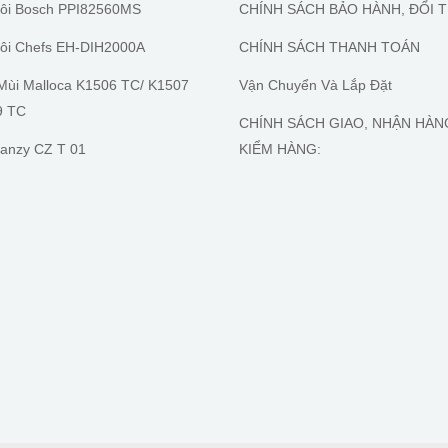
ôi Bosch PPI82560MS
CHÍNH SÁCH BẢO HÀNH, ĐỔI T
ôi Chefs EH-DIH2000A
CHÍNH SÁCH THANH TOÁN
Mùi Malloca K1506 TC/ K1507
Vận Chuyển Và Lắp Đặt
9 TC
CHÍNH SÁCH GIAO, NHẬN HÀN
anzy CZ T 01
KIỂM HÀNG: