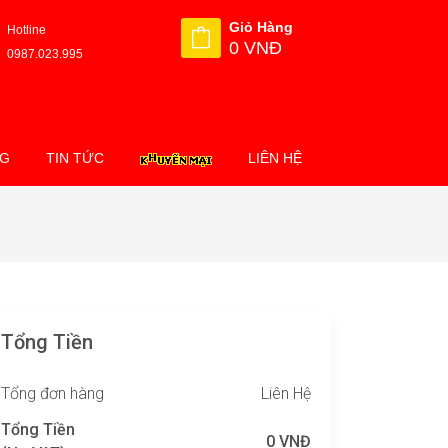
Giỏ Hàng
Hotline
0 VNĐ
0987.023.995
NG
TIN TỨC
LIÊN HỆ