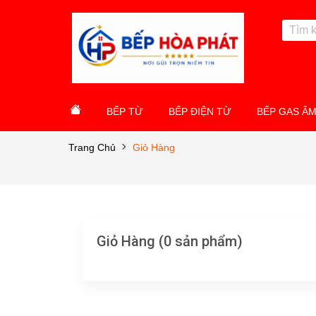
BẾP TỪ
BẾP ĐIỆN TỪ
BẾP GAS Â
Trang Chủ
Giỏ Hàng