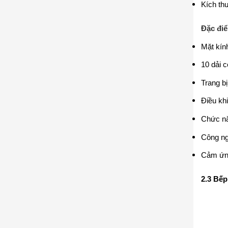
Kích th
Đặc điể
Mặt kính
10 dải c
Trang b
Điều kh
Chức nă
Công ng
Cảm ứng
2.3 Bếp