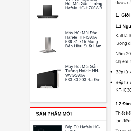
được cảm
Hút Mùi Gắn Tường
Hafele HC-H706WB
1. Giới
1.1 Ngu
Máy Hút Mùi Đảo
Kaff là 
Hafele HH-IS90A
539.81.715 Mang
lượng đ
Đến Hiệu Suất Làm
Sạch Không Khí
Năm 201
Vượt Trội, Giúp
Gian Bếp Gia Đình
chị em n
Luôn Thoáng Mát
Máy Hút Mùi Gắn
Và Trong Lành
Tường Hafele HH-
Bếp từ 
WVGS90A
533.80.203 Ra Đời
Bếp từ x
Như Một Vị Cứu
Tinh Hoàn Hảo
KF-IC38
1.2 Đán
Thiết kế
SẢN PHẨM MỚI
tạo điểm
Bếp Từ Hafele HC-