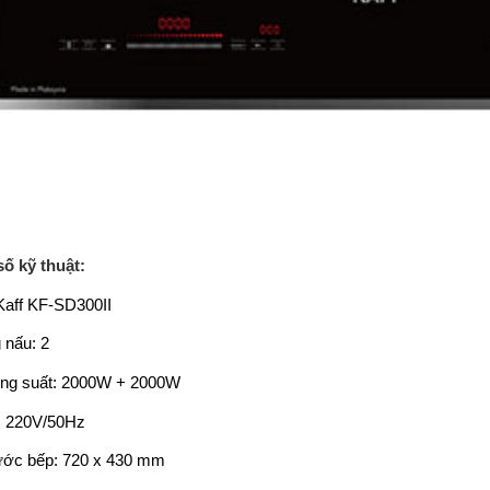
ố kỹ thuật:
Kaff KF-SD300II
 nấu: 2
ng suất: 2000W + 2000W
: 220V/50Hz
ước bếp: 720 x 430 mm