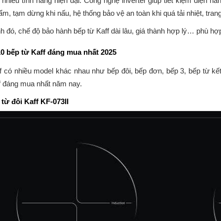
 nhiều tính năng hiện đại: Công nghệ inverter giúp tiết kiệm điện n
m, tạm dừng khi nấu, hệ thống bảo vệ an toàn khi quá tải nhiệt, trang
h đó, chế độ bảo hành bếp từ Kaff dài lâu, giá thành hợp lý… phù hợ
10 bếp từ Kaff đáng mua nhất 2025
f có nhiều model khác nhau như bếp đôi, bếp đơn, bếp 3, bếp từ k
f đáng mua nhất năm nay.
 từ đôi Kaff KF-073II