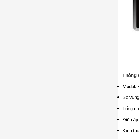
Thông s
Model: 
Số vùng
Tổng cô
Điện áp
Kích th