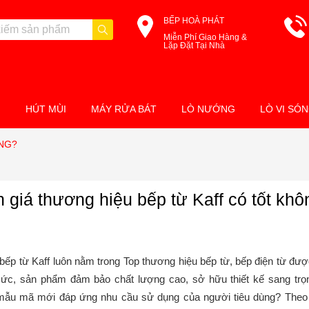
BẾP HOÀ PHÁT
Miễn Phí Giao Hàng &
Lặp Đặt Tại Nhà
M
HÚT MÙI
MÁY RỬA BÁT
LÒ NƯỚNG
LÒ VI SÓ
NG?
 giá thương hiệu bếp từ Kaff có tốt kh
 bếp từ Kaff luôn nằm trong Top thương hiệu bếp từ, bếp điện từ đư
ức, sản phẩm đảm bảo chất lượng cao, sở hữu thiết kế sang trọng,
ẫu mã mới đáp ứng nhu cầu sử dụng của người tiêu dùng? Theo bạ