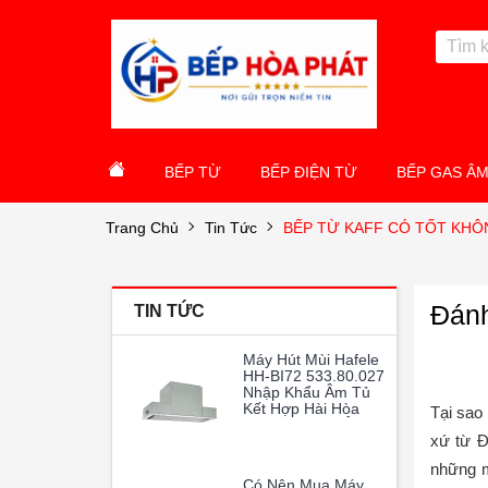
BẾP TỪ
BẾP ĐIỆN TỪ
BẾP GAS Â
Trang Chủ
Tin Tức
BẾP TỪ KAFF CÓ TỐT KHÔ
Đánh
TIN TỨC
Máy Hút Mùi Hafele
HH-BI72 533.80.027
Nhập Khẩu Âm Tủ
Kết Hợp Hài Hòa
Tại sao
Giữa Thiết Kế Âm
xứ từ Đ
Tủ Thông Minh Và
Hiệu Suất Hoạt
những m
Động Vượt Trội
Có Nên Mua Máy