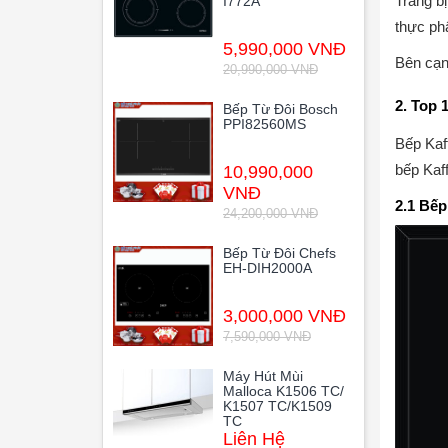
Trang bị
I772A
thực phẩ
5,990,000 VNĐ
Bên cạn
20,990,000 VNĐ
2. Top 
Bếp Từ Đôi Bosch
PPI82560MS
Bếp Kaf
bếp Kaf
10,990,000
VNĐ
2.1 Bếp
24,200,000 VNĐ
Bếp Từ Đôi Chefs
EH-DIH2000A
3,000,000 VNĐ
7,590,000 VNĐ
Máy Hút Mùi
Malloca K1506 TC/
K1507 TC/K1509
TC
Liên Hệ