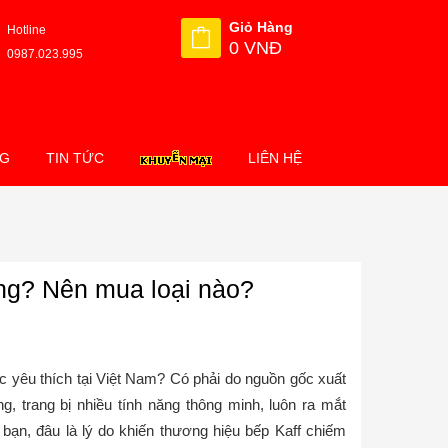
Giỏ Hàng
Hotline
0 VNĐ
0987.023.995
NG
TIN TỨC
LIÊN HỆ
ông? Nên mua loại nào?
ợc yêu thích tại Việt Nam? Có phải do nguồn gốc xuất
 trang bị nhiều tính năng thông minh, luôn ra mắt
n, đâu là lý do khiến thương hiệu bếp Kaff chiếm