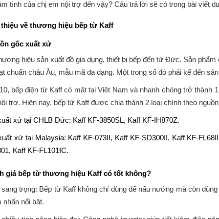
 tình của chị em nội trợ đến vậy? Câu trả lời sẽ có trong bài viết d
 thiệu về thương hiệu bếp từ Kaff
ồn gốc xuất xứ
thương hiệu sản xuất đồ gia dụng, thiết bị bếp đến từ Đức. Sản phẩm
ạt chuẩn châu Âu, mẫu mã đa dạng. Một trong số đó phải kể đến sản
0, bếp điện từ Kaff có mặt tại Việt Nam và nhanh chóng trở thành 
ội trợ. Hiện nay, bếp từ Kaff được chia thành 2 loại chính theo nguồn
xuất xứ tại CHLB Đức: Kaff KF-3850SL, Kaff KF-IH870Z.
uất xứ tại Malaysia: Kaff KF-073II, Kaff KF-SD300II, Kaff KF-FL68II
01, Kaff KF-FL101IC.
h giá bếp từ thương hiệu Kaff có tốt không?
 sang trọng: Bếp từ Kaff không chỉ dùng để nấu nướng mà còn dùng để
 nhấn nổi bật.