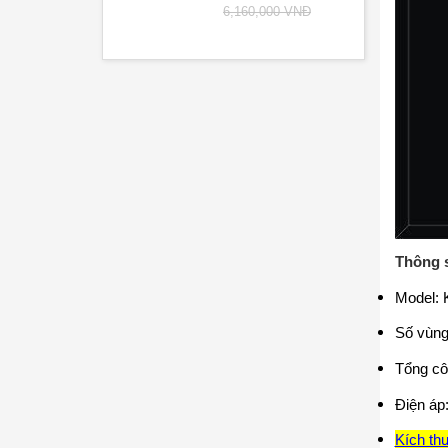
6,160,000 VNĐ
Thông s
Model: 
Số vùng
Tổng cô
Điện áp
Kích th