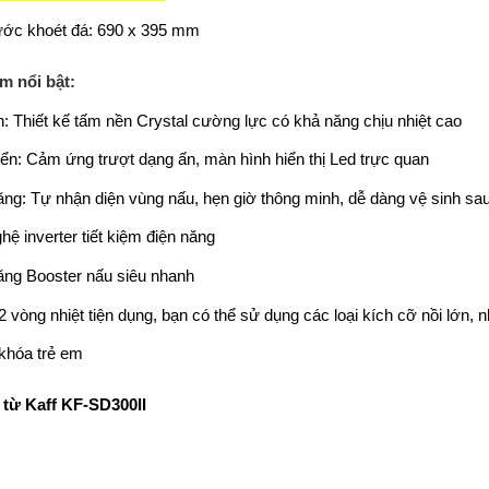
ước khoét đá: 690 x 395 mm
m nổi bật:
h: Thiết kế tấm nền Crystal cường lực có khả năng chịu nhiệt cao
iển: Cảm ứng trượt dạng ấn, màn hình hiển thị Led trực quan
ng: Tự nhận diện vùng nấu, hẹn giờ thông minh, dễ dàng vệ sinh sa
ệ inverter tiết kiệm điện năng
ng Booster nấu siêu nhanh
 vòng nhiệt tiện dụng, bạn có thể sử dụng các loại kích cỡ nồi lớn, 
khóa trẻ em
 từ Kaff KF-SD300II