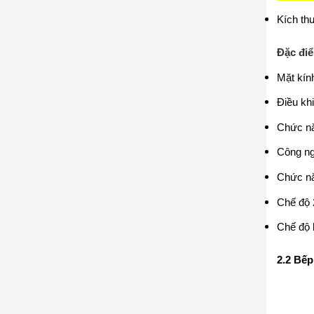
Kích th
Đặc điể
Mặt kín
Điều kh
Chức nă
Công ngh
Chức nă
Chế độ 2
Chế độ 
2.2 Bếp