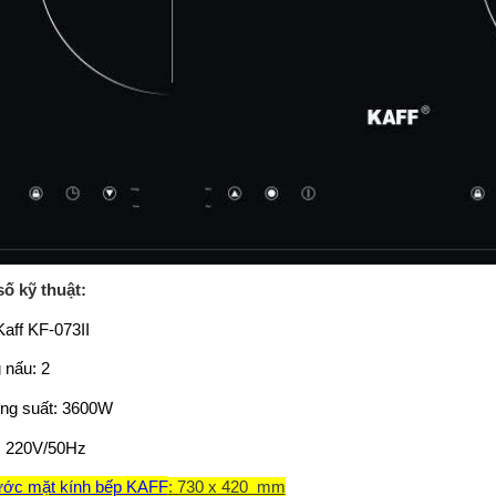
ố kỹ thuật:
Kaff KF-073II
 nấu: 2
ng suất: 3600W
: 220V/50Hz
ước mặt kính bếp KAFF
: 730 x 420 mm