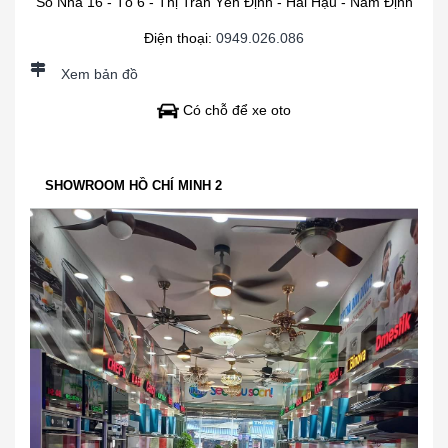
Số Nhà 16 - Tổ 6 - Thị Trấn Yên Định - Hải Hậu - Nam Định
Điện thoại:
0949.026.086
Xem bản đồ
Có chỗ để xe oto
SHOWROOM HỒ CHÍ MINH 2