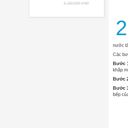
6,160,000 VNĐ
2
nước tẩ
Các bư
Bước 
khắp mặ
Bước 
Bước 
bếp củ