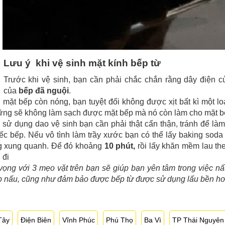
Lưu ý khi vệ sinh mặt kính bếp từ
Trước khi vệ sinh, bạn cần phải chắc chắn rằng dây điện
của
bếp đã nguội
.
 mặt bếp còn nóng, bạn tuyệt đối không được xịt bất kì một lo
ng sẽ không làm sạch được mặt bếp mà nó còn làm cho mặt bế
 sử dụng dao vệ sinh bạn cần phải thật cẩn thận, tránh để làm
ếc bếp. Nếu vô tình làm trầy xước bạn có thể lấy baking sod
g xung quanh. Để đó khoảng
10 phút,
rồi lấy khăn mềm lau th
 đi
vọng với 3 mẹo vặt trên bạn sẽ giúp bạn yên tâm trong việc nấu
 nấu, cũng như đảm bảo được bếp từ được sử dụng lấu bền hơ
Tây
Điện Biên
Vĩnh Phúc
Phú Thọ
Ba Vì
TP Thái Nguyên