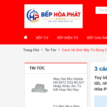
BẾP TỪ
BẾP ĐIỆN TỪ
BẾP GAS Â
Trang Chủ
Tin Tức
Cách Vệ Sinh Bếp Từ Đúng 
3 cá
TIN TỨC
Tuy b
Máy Hút Mùi Hafele
HH-BI72 533.80.027
tốt, 
Nhập Khẩu Âm Tủ
Hòa P
Kết Hợp Hài Hòa
Giữa Thiết Kế Âm
Tủ Thông Minh Và
Hiệu Suất Hoạt
Động Vượt Trội
Có Nên Mua Máy