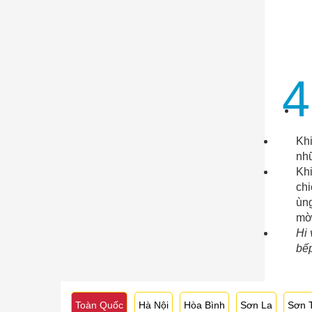
4
Khi
nhữ
Khi
chi
ùn
mờ
Hi 
bếp
Toàn Quốc
Hà Nội
Hòa Bình
Sơn La
Sơn 