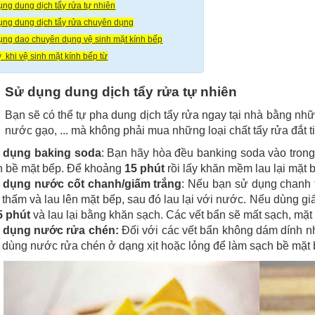
ụng dung dịch tẩy rửa tự nhiên
ụng dung dịch tẩy rửa chuyên dụng
ụng dao chuyên dụng vệ sinh mặt kính bếp
ý khi vệ sinh mặt kính bếp từ
Sử dụng dung dịch tẩy rửa tự nhiên
Bạn sẽ có thể tự pha dung dịch tẩy rửa ngay tại nhà bằng n
nước gạo, ... mà không phải mua những loại chất tẩy rửa đắt t
 dụng baking soda
: Bạn hãy hòa đều banking soda vào tro
n bề mặt bếp. Để khoảng
15 phút
rồi lấy khăn mềm lau lại mặt b
 dụng nước cốt chanh/giấm trắng
: Nếu bạn sử dụng chanh t
thấm và lau lên mặt bếp, sau đó lau lại với nước. Nếu dùng giấ
5 phút
và lau lại bằng khăn sạch. Các vết bẩn sẽ mất sạch, mặt
 dụng nước rửa chén:
Đối với các vết bẩn không dám dính nh
 dùng nước rửa chén ở dạng xịt hoặc lỏng để làm sạch bề mặt 