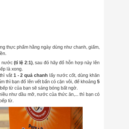
hững thực phẩm hằng ngày dùng như chanh, giấm,
iền.
ng nước
(tỉ lệ 2:1)
, sau đó hãy đổ hỗn hợp này lên
ếp là xong.
hì vắt
1 - 2 quả chanh
lấy nước cốt, dùng khăn
m thì bạn đổ lên vết bẩn có cặn vôi, để khoảng
5
 bếp từ của bạn sẽ sáng bóng bất ngờ.
iều như dầu mỡ, nước của thức ăn,... thì bạn có
bếp từ.