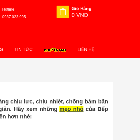
Giỏ Hàng
Hotline
0 VNĐ
0987.023.995
NG
TIN TỨC
LIÊN HỆ
ng chịu lực, chịu nhiệt, chống bám bẩn
n giản. Hãy xem những
mẹo nhỏ
của Bếp
ền hơn nhé!