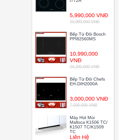
I772A
5,990,000 VNĐ
20,990,000 VNĐ
Bếp Từ Đôi Bosch
PPI82560MS
10,990,000
VNĐ
24,200,000 VNĐ
Bếp Từ Đôi Chefs
EH-DIH2000A
3,000,000 VNĐ
7,590,000 VNĐ
Máy Hút Mùi
Malloca K1506 TC/
K1507 TC/K1509
TC
Liên Hệ