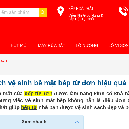
BẾP HOÀ PHÁT
Miễn Phí Giao Hàng &
Lặp Đặt Tại Nhà
M
HÚT MÙI
MÁY RỬA BÁT
LÒ NƯỚNG
LÒ VI SÓ
Cách
ch vệ sinh bề mặt bếp từ đơn hiệu quả
ề mặt của
bếp từ đơn
được làm bằng kính có khả nă
nhưng việc vệ sinh mặt bếp không hẳn là điều đơ
hát giúp
bếp từ
nhà bạn được vệ sinh sach đẹp và b
Xem nhanh