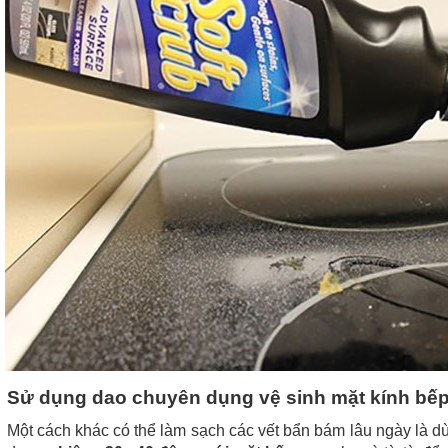
Sử dụng dao chuyên dụng vệ sinh mặt kính bế
Một cách khác có thể làm sạch các vết bẩn bám lâu ngày là 