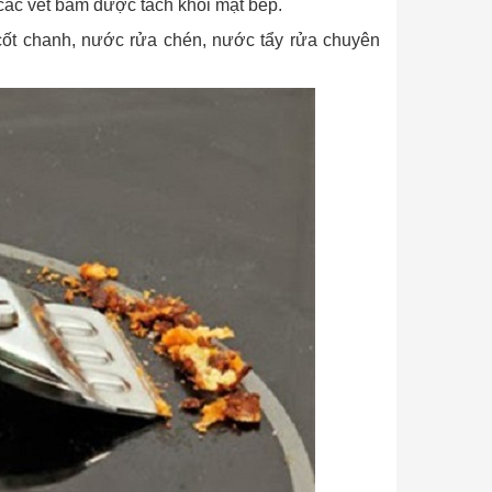
 các vết bám được tách khỏi mặt bếp.
ốt chanh, nước rửa chén, nước tẩy rửa chuyên