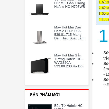
1. Sử d
Hút Mùi Gắn Tường
Hafele HC-H706WB
2. Sử d
3. Sử d
4. Lưu 
Máy Hút Mùi Đảo
1
Hafele HH-IS90A
539.81.715 Mang
Đến Hiệu Suất Làm
Sạch Không Khí
Vượt Trội, Giúp
Gian Bếp Gia Đình
Sử
Luôn Thoáng Mát
Máy Hút Mùi Gắn
Và Trong Lành
trê
Tường Hafele HH-
WVGS90A
Sử
533.80.203 Ra Đời
ẩm 
Như Một Vị Cứu
Tinh Hoàn Hảo
- 1
Sử
thể
SẢN PHẨM MỚI
Bếp Từ Hafele HC-