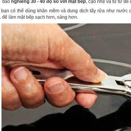
dao
nghiêng 30 - 40 độ so với mặt bếp
, cạo nhẹ và từ từ để
 bạn có thể dùng khăn mềm và dung dịch tẩy rửa như nước c
.. để làm mặt bếp sạch hơn, sáng hơn.