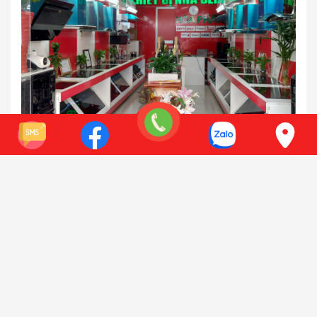
111 Đường Nguyễn Xiển, Thanh Xuân, Hà Nội
Điện thoại:
0941 618 212
Xem bản đồ
Có chỗ để xe oto