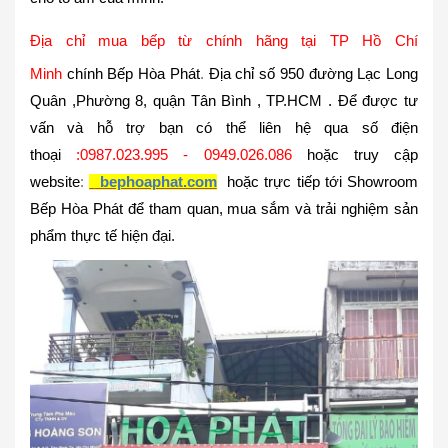
Địa chỉ mua bếp từ chính hãng tại TP Hồ Chí
Minh
chính
Bếp Hòa Phát
.
Địa chỉ
số 950 đường Lạc Long
Quân ,Phường 8, quận Tân Bình , TP.HCM
. Để được tư
vấn và hỗ trợ bạn có thể liên hệ qua số điện
thoại
:
0987.023.995 - 0949.026.086
hoặc truy cập
website
:
bephoaphat.com
hoặc trực tiếp tới Showroom
Bếp Hòa Phát để tham quan, mua sắm và trải nghiệm sản
phẩm thực tế
hiện đại.