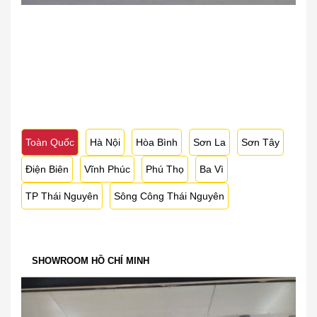
Toàn Quốc
Hà Nội
Hòa Bình
Sơn La
Sơn Tây
Điện Biên
Vĩnh Phúc
Phú Thọ
Ba Vì
TP Thái Nguyên
Sông Công Thái Nguyên
SHOWROOM HỒ CHÍ MINH