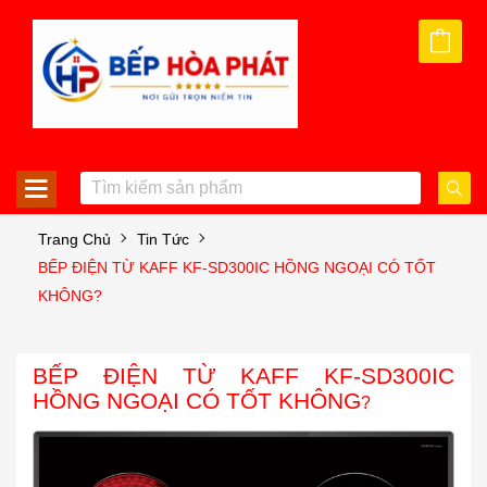
Trang Chủ
Tin Tức
BẾP ĐIỆN TỪ KAFF KF-SD300IC HỒNG NGOẠI CÓ TỐT
KHÔNG?
BẾP ĐIỆN TỪ KAFF KF-SD300IC
HỒNG NGOẠI CÓ TỐT KHÔNG
?