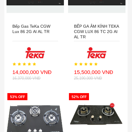
Bếp Gas TeKa CGW
BẾP GA ÂM KÍNH TEKA
Lux 86 2G Al AL TR
CGW LUX 86 TC 2G AI
AL TR
14,000,000 VNĐ
15,500,000 VNĐ
16,370,000 VNĐ
25,190,000 VNĐ
53% OFF
52% OFF