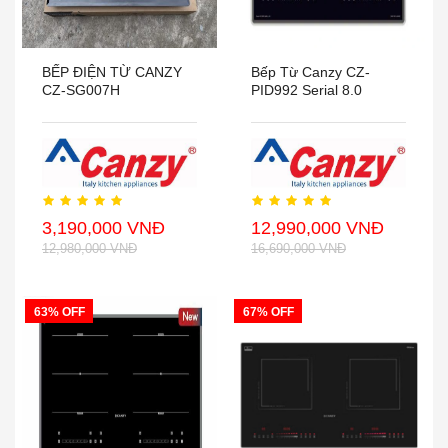
BẾP ĐIỆN TỪ CANZY
Bếp Từ Canzy CZ-
CZ-SG007H
PID992 Serial 8.0
3,190,000 VNĐ
12,990,000 VNĐ
12,980,000 VNĐ
16,690,000 VNĐ
63% OFF
67% OFF