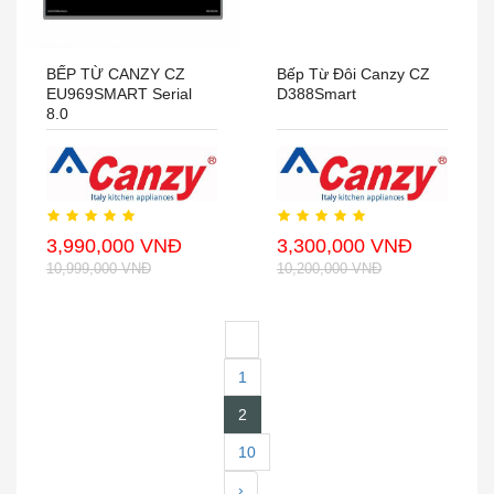
BẾP TỪ CANZY CZ
Bếp Từ Đôi Canzy CZ
EU969SMART Serial
D388Smart
8.0
3,990,000 VNĐ
3,300,000 VNĐ
10,999,000 VNĐ
10,200,000 VNĐ
‹
1
2
10
›