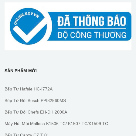
SẢN PHẨM MỚI
Bếp Từ Hafele HC-I772A
Bếp Từ Đôi Bosch PPI82560MS
Bếp Từ Đôi Chefs EH-DIH2000A
Máy Hút Mùi Malloca K1506 TC/ K1507 TC/K1509 TC
Bếp Từ Canzy CZ T 01