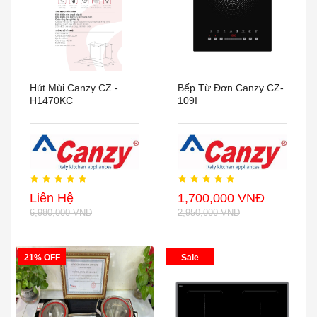
Hút Mùi Canzy CZ -
Bếp Từ Đơn Canzy CZ-
H1470KC
109I
Liên Hệ
1,700,000 VNĐ
6,980,000 VNĐ
2,950,000 VNĐ
21% OFF
Sale