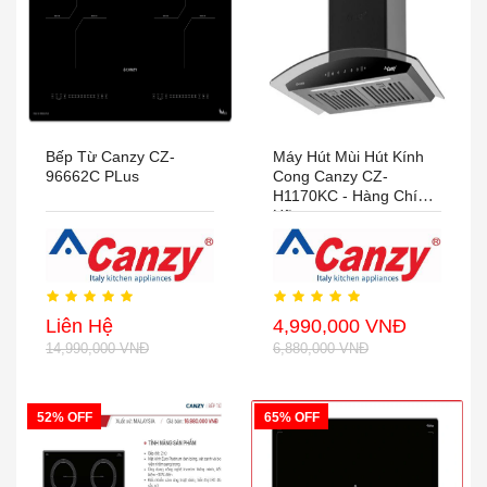
Bếp Từ Canzy CZ-
Máy Hút Mùi Hút Kính
96662C PLus
Cong Canzy CZ-
H1170KC - Hàng Chính
Hãng
Liên Hệ
4,990,000 VNĐ
14,990,000 VNĐ
6,880,000 VNĐ
52% OFF
65% OFF