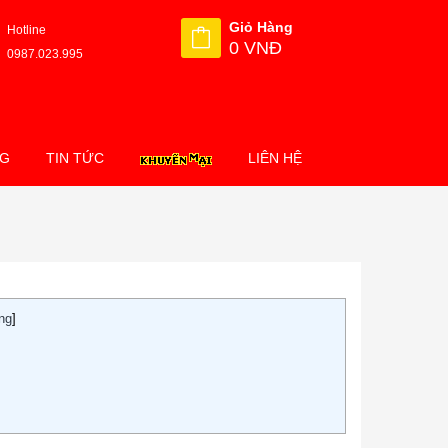
Giỏ Hàng
Hotline
0 VNĐ
0987.023.995
NG
TIN TỨC
LIÊN HỆ
ung
]