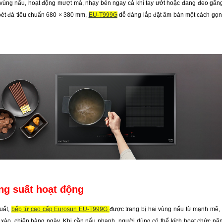
vùng nấu, hoạt động mượt mà, nhạy bén ngay cả khi tay ướt hoặc đang đeo găng
oét đá tiêu chuẩn 680 × 380 mm,
EU-T999G
dễ dàng lắp đặt âm bàn một cách gọn 
ng suất hoạt động
uất,
bếp từ cao cấp Eurosun EU-T999G
được trang bị hai vùng nấu từ mạnh mẽ,
 xào, chiên hàng ngày. Khi cần nấu nhanh, người dùng có thể kích hoạt chức nă