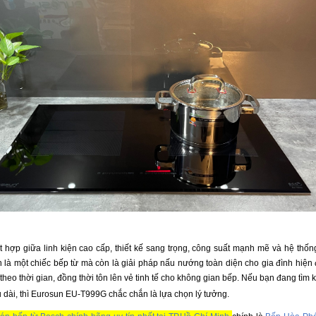
t hợp giữa linh kiện cao cấp, thiết kế sang trọng, công suất mạnh mẽ và hệ thốn
 là một chiếc bếp từ mà còn là giải pháp nấu nướng toàn diện cho gia đình hiện đ
 theo thời gian, đồng thời tôn lên vẻ tinh tế cho không gian bếp. Nếu bạn đang tì
u dài, thì Eurosun EU-T999G chắc chắn là lựa chọn lý tưởng.