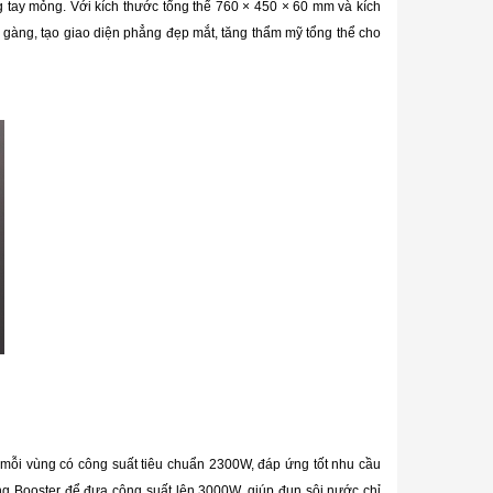
 tay mỏng. Với kích thước tổng thể 760 × 450 × 60 mm và kích
gàng, tạo giao diện phẳng đẹp mắt, tăng thẩm mỹ tổng thể cho
 mỗi vùng có công suất tiêu chuẩn 2300W, đáp ứng tốt nhu cầu
ng Booster để đưa công suất lên 3000W, giúp đun sôi nước chỉ