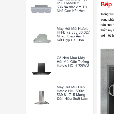
Bếp 
KSET66VNE2
536.84.882 Âm Tủ
Nhỏ Gọn Kết Hợp
Cùng Khả Năng Vận
Trong xu 
Hành Mạnh Mẽ
trong phâ
Giúp Loại Bỏ Hoàn
hảo cho m
Toàn Mùi Dầu Mỡ
Máy Hút Mùi Hafele
thẩm mỹ m
HH-BI72 533.80.027
với một th
Nhập Khẩu Âm Tủ
Kết Hợp Hài Hòa
Giữa Thiết Kế Âm
Tủ Thông Minh Và
Hiệu Suất Hoạt
Động Vượt Trội
Có Nên Mua Máy
Hút Mùi Gắn Tường
Hafele HC-H706WB
Máy Hút Mùi Đảo
Hafele HH-IS90A
539.81.715 Mang
Đến Hiệu Suất Làm
Sạch Không Khí
Vượt Trội, Giúp
Gian Bếp Gia Đình
Luôn Thoáng Mát