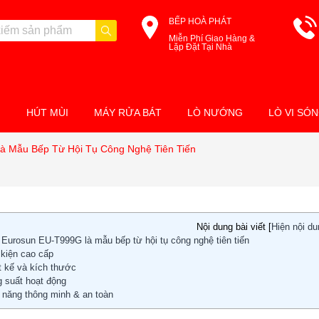
BẾP HOÀ PHÁT
Miễn Phí Giao Hàng &
Lặp Đặt Tại Nhà
M
HÚT MÙI
MÁY RỬA BÁT
LÒ NƯỚNG
LÒ VI SÓ
à Mẫu Bếp Từ Hội Tụ Công Nghệ Tiên Tiến
Nội dung bài viết [
Hiện nội d
 Eurosun EU-T999G là mẫu bếp từ hội tụ công nghệ tiên tiến
 kiện cao cấp
t kế và kích thước
g suất hoạt động
h năng thông minh & an toàn