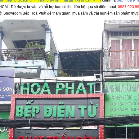
bán bếp từ Bosch chính hãng uy tín nhất tại TP.Hồ Chí Minh
chính là
Bếp Hòa Phá
P.HCM
.
Để được tư vấn và hỗ trợ bạn có thế liên hệ qua số điện thoại
:
0987.023.99
 tới Showroom Bếp Hoà Phát để tham quan, mua sắm và trải nghiệm sản phẩm thực 