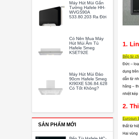
Máy Hút Mùi Gắn
Và Trong Lành
Tường Hafele HH-
WVGS90A
533.80.203 Ra Đời
Như Một Vị Cứu
Tinh Hoàn Hảo
Có Nên Mua Máy
1. Li
Hút Mùi Âm Tủ
Hafele Smeg
KSET92E
Bếp từ c
536.84.872
Đức – loạ
dụng trên
Máy Hút Mùi Đảo
90cm Hafele Smeg
dẫn từ nh
KI90XE 536.84.628
hãng – th
Có Tốt Không?
nhiệt kép
2. Th
Eurosun
SẢN PHẨM MỚI
thất từ h
Hai vùng 
Bếp Từ Hafele HC-