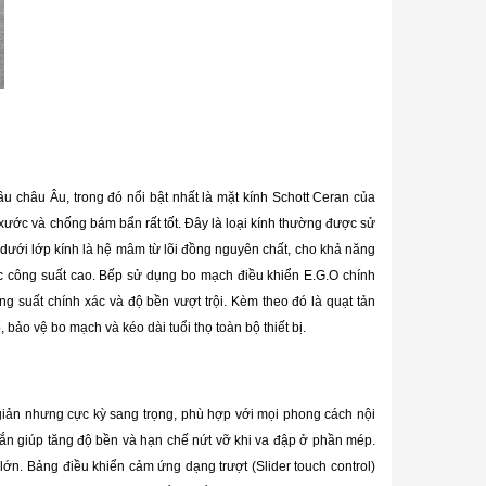
u châu Âu, trong đó nổi bật nhất là mặt kính Schott Ceran của
y xước và chống bám bẩn rất tốt. Đây là loại kính thường được sử
n dưới lớp kính là hệ mâm từ lõi đồng nguyên chất, cho khả năng
ức công suất cao. Bếp sử dụng bo mạch điều khiển E.G.O chính
g suất chính xác và độ bền vượt trội. Kèm theo đó là quạt tản
 bảo vệ bo mạch và kéo dài tuổi thọ toàn bộ thiết bị.
 giản nhưng cực kỳ sang trọng, phù hợp với mọi phong cách nội
chắn giúp tăng độ bền và hạn chế nứt vỡ khi va đập ở phần mép.
 lớn. Bảng điều khiển cảm ứng dạng trượt (Slider touch control)