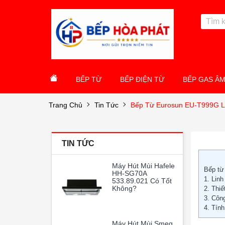
BẾP TỪ
BẾP ĐIỆN TỪ
BẾP GAS Â
Trang Chủ
Tin Tức
Bếp Từ Eurosun EU-T999G L
TIN TỨC
Máy Hút Mùi Hafele
Bếp từ
HH-SG70A
1. Linh
533.89.021 Có Tốt
Không?
2. Thiế
3. Côn
4. Tín
Máy Hút Mùi Smeg