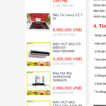
Liên Hệ
trong vài
6,160,000 VNĐ
đảm bảo b
Bếp Từ Canzy CZ T
chính xác
01
4. Tí
8,990,000 VNĐ
14,980,000 VNĐ
- Nhận di
- Hẹn giờ
MÁY HÚT MÙI CỔ
ĐIỂN KF-
688I/788I/888I
- Chế độ
4,300,000 VNĐ
- Tạm dừn
4,680,000 VNĐ
- Khóa tr
Máy Hút Mùi
- Chống t
SUNHOUSE
SHB6625
- Cảnh bá
2,990,000 VNĐ
- Tự động 
4,500,009 VNĐ
MÁY HÚT MÙI
TEKA CNL 6400 BK