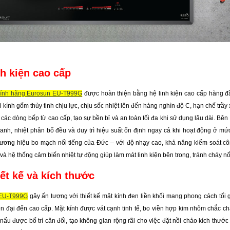
nh kiện cao cấp
hính hãng Eurosun EU-T999G
được hoàn thiện bằng hệ linh kiện cao cấp hàng đầ
i kính gốm thủy tinh chịu lực, chịu sốc nhiệt lên đến hàng nghìn độ C, hạn chế trầ
 các dòng bếp từ cao cấp, tạo sự bền bỉ và an toàn tối đa khi sử dụng lâu dài. Bê
anh, nhiệt phân bổ đều và duy trì hiệu suất ổn định ngay cả khi hoạt động ở m
ương hiệu bo mạch nổi tiếng của Đức – với độ nhạy cao, khả năng kiểm soát côn
 và hệ thống cảm biến nhiệt tự động giúp làm mát linh kiện bên trong, tránh cháy nổ,
iết kế và kích thước
 EU-T999G
gây ấn tượng với thiết kế mặt kính đen liền khối mang phong cách tối
iện đại đến cao cấp. Mặt kính được vát cạnh tinh tế, bo viền hợp kim nhôm chắc 
nấu được bố trí cân đối, tạo không gian rộng rãi cho việc đặt nồi chảo kích thước