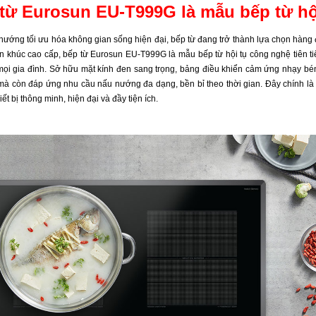
từ Eurosun EU-T999G là mẫu bếp từ hội
hướng tối ưu hóa không gian sống hiện đại, bếp từ đang trở thành lựa chọn hàng 
n khúc cao cấp, bếp từ
Eurosun EU-T999G
là mẫu bếp từ hộ
i tụ công nghệ tiên 
ọi gia đình. Sở hữu mặt kính đen sang trọng, bảng điều khiển cảm ứng nhạy b
à còn đáp ứng nhu cầu nấu nướng đa dạng, bền bỉ theo thời gian. Đây chính l
iết bị thông minh, hiện đại và đầy tiện ích.