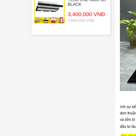
BLACK
3,400,000 VNĐ
7,689,000 VNĐ
Với sự kế
đơn thuần
và bền bỉ
đầu tư lâ