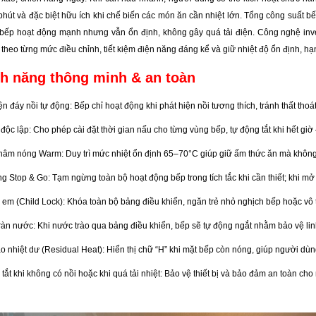
 phút và đặc biệt hữu ích khi chế biến các món ăn cần nhiệt lớn. Tổng công suất
ếp hoạt động mạnh nhưng vẫn ổn định, không gây quá tải điện. Công nghệ inve
 theo từng mức điều chỉnh, tiết kiệm điện năng đáng kể và giữ nhiệt độ ổn định, h
nh năng thông minh & an toàn
ện đáy nồi tự động:
Bếp chỉ hoạt động khi phát hiện nồi tương thích, tránh thất tho
 độc lập:
Cho phép cài đặt thời gian nấu cho từng vùng bếp, tự động tắt khi hết giờ
 hâm nóng Warm:
Duy trì mức nhiệt ổn định 65–70°C giúp giữ ấm thức ăn mà không
g Stop & Go:
Tạm ngừng toàn bộ hoạt động bếp trong tích tắc khi cần thiết; khi mở
ẻ em (Child Lock):
Khóa toàn bộ bảng điều khiển, ngăn trẻ nhỏ nghịch bếp hoặc vô t
ràn nước:
Khi nước trào qua bảng điều khiển, bếp sẽ tự động ngắt nhằm bảo vệ linh
o nhiệt dư (Residual Heat):
Hiển thị chữ “H” khi mặt bếp còn nóng, giúp người dùn
tắt khi không có nồi hoặc khi quá tải nhiệt:
Bảo vệ thiết bị và bảo đảm an toàn cho