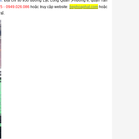
t
.
Địa chỉ số
950 đường Lạc Long Quân ,Phường 8, quận Tân
5 - 0949.026.086
hoặc truy cập website
:
bephoaphat.com
hoặc
tế
.