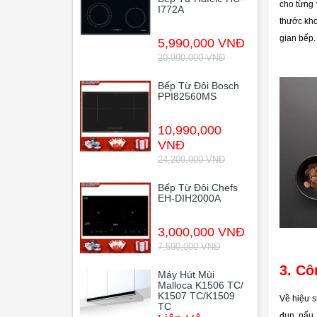
cho từng 
I772A
thước kh
gian bếp.
5,990,000 VNĐ
20,990,000 VNĐ
Bếp Từ Đôi Bosch
PPI82560MS
10,990,000
VNĐ
24,200,000 VNĐ
Bếp Từ Đôi Chefs
EH-DIH2000A
3,000,000 VNĐ
7,590,000 VNĐ
3. Cô
Máy Hút Mùi
Malloca K1506 TC/
K1507 TC/K1509
Về hiệu s
TC
đun, nấu,