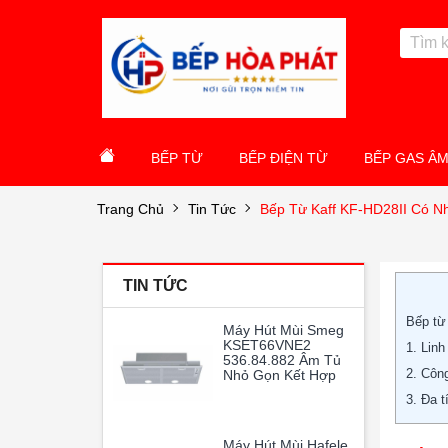
BẾP TỪ
BẾP ĐIỆN TỪ
BẾP GAS Â
Trang Chủ
Tin Tức
Bếp Từ Kaff KF-HD28II Có 
TIN TỨC
Bếp từ
Máy Hút Mùi Smeg
KSET66VNE2
1. Linh
536.84.882 Âm Tủ
2. Côn
Nhỏ Gọn Kết Hợp
Cùng Khả Năng Vận
3. Đa 
Hành Mạnh Mẽ
Giúp Loại Bỏ Hoàn
Toàn Mùi Dầu Mỡ
Máy Hút Mùi Hafele