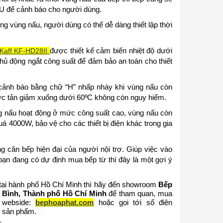
U
để cảnh báo cho người dùng.
ng vùng nấu, người dùng có thể dễ dàng thiết lập thời
được thiết kế cảm biến nhiệt độ dưới
Kaff KF-HD28II
 chủ động ngắt công suất để đảm bảo an toàn cho thiết
cảnh báo bằng chữ
“H”
nhấp nháy khi vùng nấu còn
ợc tản giảm xuống dưới
60ºC
không còn nguy hiểm.
 nấu hoạt động ở mức công suất cao, vùng nấu còn
quá
4000W
, bảo vệ cho các thiết bị điện khác trong gia
ong căn bếp hiện đại của người nội trợ. Giúp việc vào
bạn đang có dự định mua bếp từ thì đây là một gợi ý
 tại hành phố Hồ Chí Minh
thì hãy đến showroom
Bếp
Bình, Thành phố Hồ Chí Minh
để tham quan, mua
n webside:
bephoaphat.com
hoặc gọi tới số điện
ề sản phẩm.