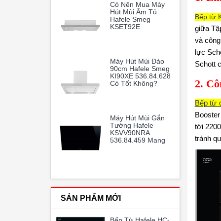
Có Nên Mua Máy
Hút Mùi Âm Tủ
Bếp từ 
Hafele Smeg
KSET92E
giữa Tậ
536.84.872
và công
lực Scho
Máy Hút Mùi Đảo
Schott c
90cm Hafele Smeg
KI90XE 536.84.628
2. Cô
Có Tốt Không?
Bếp từ 
Booster
Máy Hút Mùi Gắn
Tường Hafele
tới 220
KSVV90NRA
tránh qu
536.84.459 Mang
Lại Sự Sang Trọng
Và Tiện Nghi Cho
Gian Bếp Gia Đình.
SẢN PHẨM MỚI
Bếp Từ Hafele HC-