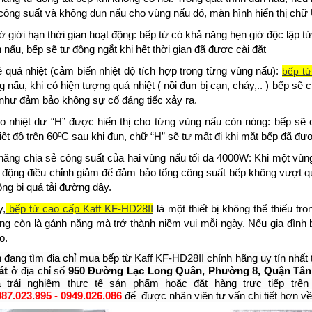
 công suất và không đun nấu cho vùng nấu đó, màn hình hiển thị chữ
ờ giới hạn thời gian hoạt động:
bếp từ có khả năng hẹn giờ độc lập từ
 nấu, bếp sẽ tư động ngắt khi hết thời gian đã được cài đặt
ệ quá nhiệt (cảm biến nhiệt độ tích hợp trong từng vùng nấu):
bếp từ
 nấu, khi có hiện tượng quá nhiệt ( nồi đun bị cạn, cháy,.. ) bếp sẽ
 như đảm bảo không sự cố đáng tiếc xảy ra.
áo nhiệt dư “H” được hiển thị cho từng vùng nấu còn nóng:
bếp sẽ 
ệt độ trên
60ºC
sau khi đun, chữ
“H”
sẽ tự mất đi khi mặt bếp đã đư
năng chia sẻ công suất của hai vùng nấu tối đa 4000W:
Khi một vùng
tự động điều chỉnh giảm để đảm bảo tổng công suất bếp không vượt 
ng bị quá tải đường dây.
,
b
ếp từ cao cấp Kaff KF-HD28II
là một thiết bị không thể thiếu tr
ng còn là gánh nặng mà trở thành niềm vui mỗi ngày. Nếu gia đình 
o.
 đang tìm
địa chỉ mua bếp từ Kaff KF-HD28II chính hãng u
y
tín n
hất
át
ở địa chỉ
số
950 Đường Lạc Long Quân, Phường 8, Quận Tân 
 trải nghiệm thực tế sản phẩm hoặc đặt hàng trực tiếp trê
87.023.995 - 0949.026.086
để được nhân viên tư vấn chi tiết hơn v