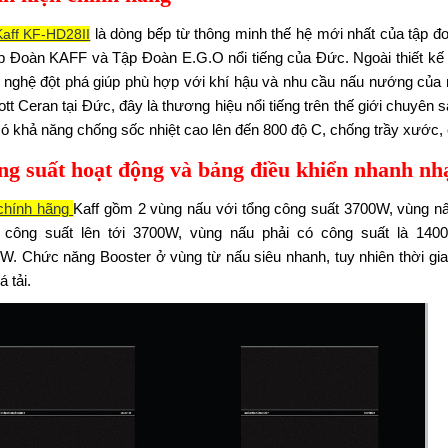
là dòng bếp từ thông minh thế hệ mới nhất của tập 
Kaff KF-HD28II
p Đoàn KAFF và Tập Đoàn E.G.O nổi tiếng của Đức. Ngoài thiết kế ấ
 nghệ đột phá giúp phù hợp với khí hậu và nhu cầu nấu nướng của n
tt Ceran tại Đức, đây là thương hiệu nổi tiếng trên thế giới chuyê
ó khả năng chống sốc nhiệt cao lên đến 800 độ C, chống trầy xước, c
ng suất hoạt động và bảng điều khiển nhanh n
chính hãng
Kaff gồm 2 vùng nấu với tổng công suất 3700W, vùng nấu
 công suất lên tới 3700W, vùng nấu phải có công suất là 1400
0W. Chức năng Booster ở vùng từ nấu siêu nhanh, tuy nhiên thời gia
á tải.