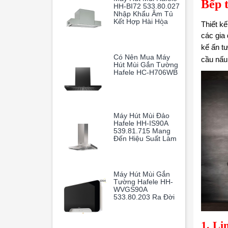
Bếp 
HH-BI72 533.80.027
Nhập Khẩu Âm Tủ
Kết Hợp Hài Hòa
Thiết k
Giữa Thiết Kế Âm
các gia
Tủ Thông Minh Và
Hiệu Suất Hoạt
kế ấn t
Động Vượt Trội
Có Nên Mua Máy
cầu nấu
Hút Mùi Gắn Tường
Hafele HC-H706WB
Máy Hút Mùi Đảo
Hafele HH-IS90A
539.81.715 Mang
Đến Hiệu Suất Làm
Sạch Không Khí
Vượt Trội, Giúp
Gian Bếp Gia Đình
Luôn Thoáng Mát
Máy Hút Mùi Gắn
Và Trong Lành
Tường Hafele HH-
WVGS90A
533.80.203 Ra Đời
Như Một Vị Cứu
Tinh Hoàn Hảo
1. Li