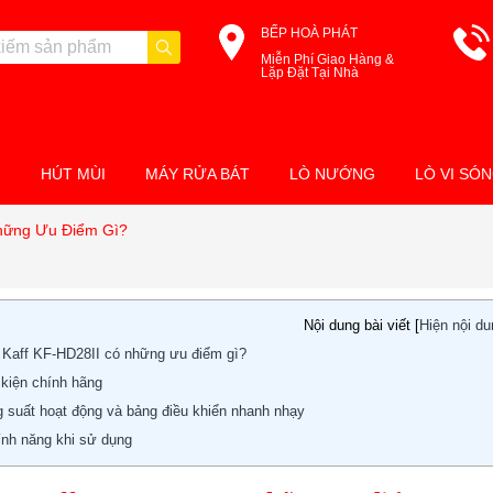
BẾP HOÀ PHÁT
Miễn Phí Giao Hàng &
Lặp Đặt Tại Nhà
M
HÚT MÙI
MÁY RỬA BÁT
LÒ NƯỚNG
LÒ VI SÓ
Những Ưu Điểm Gì?
Nội dung bài viết [
Hiện nội d
 Kaff KF-HD28II có những ưu điểm gì?
 kiện chính hãng
g suất hoạt động và bảng điều khiển nhanh nhạy
tính năng khi sử dụng