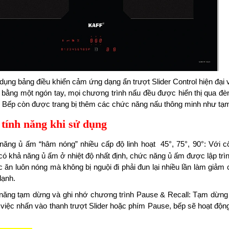
dụng bảng điều khiển cảm ứng dạng ẩn trượt
Slider Control
hiện đại 
 bằng một ngón tay, mọi chương trình nấu đều được hiển thị qua đè
 Bếp còn được trang bị thêm các chức năng nấu thông minh như tạ
 tính năng khi sử dụng
năng ủ ấm “hâm nóng” nhiều cấp độ linh hoạt
45°, 75°, 90°
:
Với cô
ó khả năng ủ ấm ở nhiệt độ nhất định, chức năng ủ ấm được lập trình
c ăn luôn nóng mà không bị nguội đi phải đun lại nhiều lần làm giảm
 lạnh.
năng tạm dừng và ghi nhớ chương trình Pause & Recall:
Tạm dừng b
 việc nhấn vào thanh trượt Slider hoặc phím Pause, bếp sẽ hoạt động