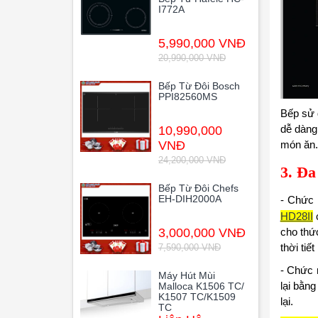
I772A
5,990,000 VNĐ
20,990,000 VNĐ
Bếp Từ Đôi Bosch
PPI82560MS
Bếp sử 
dễ dàng
10,990,000
món ăn.
VNĐ
24,200,000 VNĐ
3. Đa
Bếp Từ Đôi Chefs
EH-DIH2000A
- Chức 
HD28II
c
cho thứ
3,000,000 VNĐ
thời tiết
7,590,000 VNĐ
- Chức 
Máy Hút Mùi
lại bằng
Malloca K1506 TC/
K1507 TC/K1509
lại.
TC