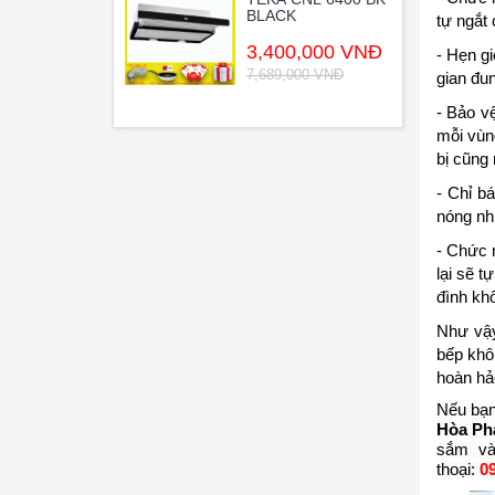
BLACK
tự ngắt
3,400,000 VNĐ
- Hẹn gi
7,689,000 VNĐ
gian đun
- Bảo v
mỗi vùng
bị cũng
- Chỉ b
nóng nhi
- Chức 
lại sẽ 
đình khô
Như vậy
bếp khô
hoàn hả
Nếu bạn
Hòa Ph
sắm và
thoại:
09