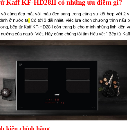
từ Kaff KF-HD28II có những ưu điểm gì?
ế vô cùng đẹp mắt với màu đen sang trọng cùng sự kết hợp với 2 
 đình ở nước ta
.
Có tới 9 dải nhiệt, việc lựa chọn chương trình nấu p
ượng, b
ếp
từ
Kaff KF-HD28II
còn trang bị cho mình những linh kiện v
 nướng của người Việt. Hãy cùng chúng tôi tìm hiểu về: " B
ếp
từ
Kaf
nh kiện chính hãng