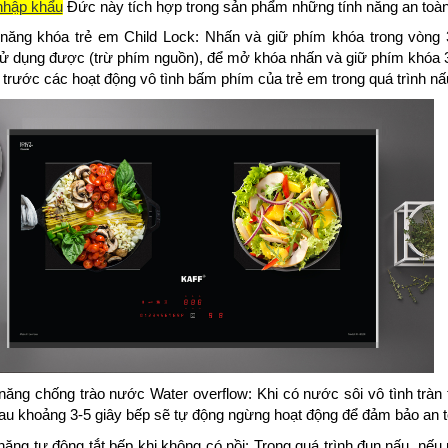
nhập khẩu
Đức này tích hợp trong sản phẩm những tính năng an toà
năng khóa trẻ em Child Lock:
Nhấn và giữ phím khóa trong vòng 3
ử dụng được (trừ phím nguồn), để mở khóa nhấn và giữ phím khóa 3
 trước các hoạt động vô tình bấm phím của trẻ em trong quá trình nấ
năng chống trào nước Water overflow:
Khi có nước sôi vô tình tràn
sau khoảng 3-5 giây bếp sẽ tự động ngừng hoạt động để đảm bảo an t
năng tự động tắt bếp khi không có nồi:
Trong quá trình đun nấu, nếu 