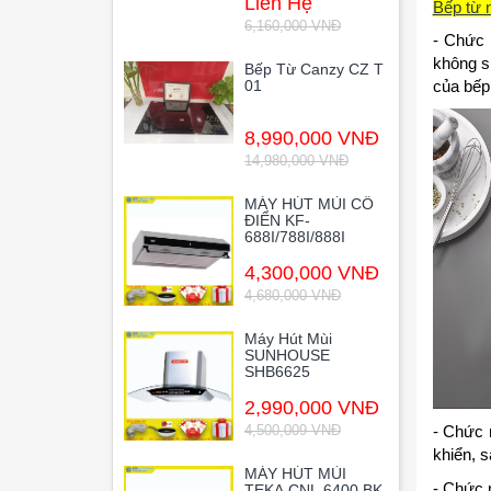
Liên Hệ
Bếp từ 
6,160,000 VNĐ
- Chức 
không s
Bếp Từ Canzy CZ T
của bếp
01
8,990,000 VNĐ
14,980,000 VNĐ
MÁY HÚT MÙI CỔ
ĐIỂN KF-
688I/788I/888I
4,300,000 VNĐ
4,680,000 VNĐ
Máy Hút Mùi
SUNHOUSE
SHB6625
2,990,000 VNĐ
- Chức 
4,500,009 VNĐ
khiển, 
MÁY HÚT MÙI
- Chức 
TEKA CNL 6400 BK