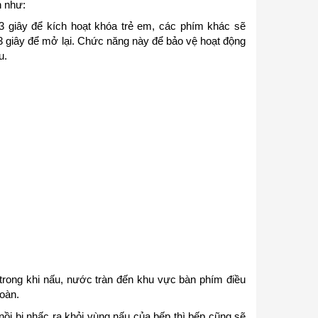
n như:
 giây để kích hoạt khóa trẻ em, các phím khác sẽ
 giây để mở lại. Chức năng này để bảo vệ hoạt động
u.
 trong khi nấu, nước tràn đến khu vực bàn phím điều
oàn.
nồi bị nhấc ra khỏi vùng nấu của bếp thì bếp cũng sẽ