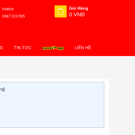
Giỏ Hàng
Hotline
0 VNĐ
0987.023.995
NG
TIN TỨC
LIÊN HỆ
ung
]