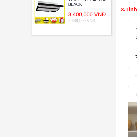
BLACK
3.
Tính
3,400,000 VNĐ
·
7,689,000 VNĐ
·
·
·