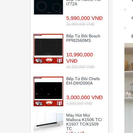
I772A
·
5,990,000 VNĐ
20,990,000 VNĐ
·
Bếp Từ Đôi Bosch
PPI82560MS
10,990,000
VNĐ
24,200,000 VNĐ
Bếp Từ Đôi Chefs
EH-DIH2000A
3,000,000 VNĐ
7,590,000 VNĐ
Máy Hút Mùi
Malloca K1506 TC/
K1507 TC/K1509
TC