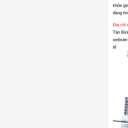
khỏe gi
đang tì
Địa chỉ
Tân Bìn
website
tế