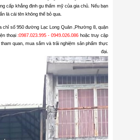
đẳng cấp khẳng định gu thẩm mỹ của gia chủ. Nếu bạn
n là cái tên không thể bỏ qua.
a chỉ
số 950 đường Lạc Long Quân ,Phường 8, quận
iện thoại
:
0987.023.995 - 0949.026.086
hoặc truy cập
ể tham quan, mua sắm và trải nghiệm sản phẩm thực
đại.