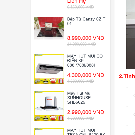
Liên Hệ
6,160,000 VNĐ
Bếp Từ Canzy CZ T
01
8,990,000 VNĐ
14,980,000 VNĐ
MÁY HÚT MÙI CỔ
ĐIỂN KF-
688I/788I/888I
4,300,000 VNĐ
2.
Tính
4,680,000 VNĐ
·
Máy Hút Mùi
SUNHOUSE
SHB6625
·
2,990,000 VNĐ
4,500,009 VNĐ
·
MÁY HÚT MÙI
TEKA CNL 6400 BK