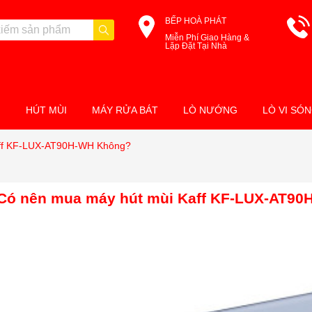
BẾP HOÀ PHÁT
Miễn Phí Giao Hàng &
Lặp Đặt Tại Nhà
M
HÚT MÙI
MÁY RỬA BÁT
LÒ NƯỚNG
LÒ VI SÓ
ff KF-LUX-AT90H-WH Không?
Có nên mua máy hút mùi Kaff KF-LUX-AT90