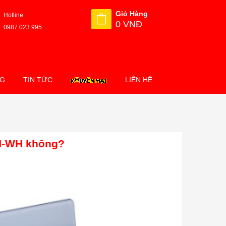
Giỏ Hàng
Hotline
0 VNĐ
0987.023.995
NG
TIN TỨC
LIÊN HỆ
H-WH không?