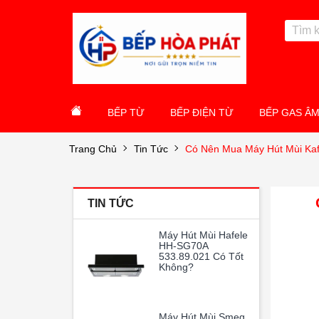
BẾP TỪ
BẾP ĐIỆN TỪ
BẾP GAS Â
Trang Chủ
Tin Tức
Có Nên Mua Máy Hút Mùi Ka
TIN TỨC
Máy Hút Mùi Hafele
HH-SG70A
533.89.021 Có Tốt
Không?
Máy Hút Mùi Smeg