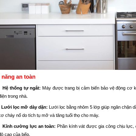
 năng an toàn
Hệ thống tự ngắt:
Máy được trang bị cảm biến bảo vệ động cơ kh
điện trong nhà.
Lưới lọc mỡ dày dặn:
Lưới lọc bằng nhôm 5 lớp giúp ngăn chặn d
cơ cháy nổ do tích tụ mỡ và tăng tuổi thọ cho máy.
Kính cường lực an toàn:
Phần kính vát được gia công chịu lực, c
độ cao của bếp.