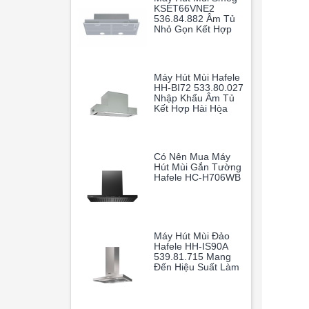
KSET66VNE2
536.84.882 Âm Tủ
Nhỏ Gọn Kết Hợp
Cùng Khả Năng Vận
Hành Mạnh Mẽ
Giúp Loại Bỏ Hoàn
Toàn Mùi Dầu Mỡ
Máy Hút Mùi Hafele
HH-BI72 533.80.027
Nhập Khẩu Âm Tủ
Kết Hợp Hài Hòa
Giữa Thiết Kế Âm
Tủ Thông Minh Và
Hiệu Suất Hoạt
Động Vượt Trội
Có Nên Mua Máy
Hút Mùi Gắn Tường
Hafele HC-H706WB
Máy Hút Mùi Đảo
Hafele HH-IS90A
539.81.715 Mang
Đến Hiệu Suất Làm
Sạch Không Khí
Vượt Trội, Giúp
Gian Bếp Gia Đình
Luôn Thoáng Mát