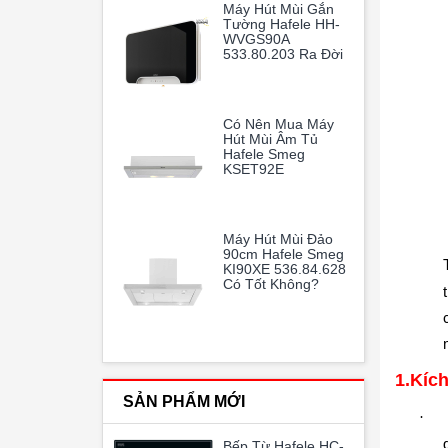
Máy Hút Mùi Gắn
Và Trong Lành
Tường Hafele HH-
WVGS90A
533.80.203 Ra Đời
Như Một Vị Cứu
Tinh Hoàn Hảo
Có Nên Mua Máy
Hút Mùi Âm Tủ
Hafele Smeg
KSET92E
536.84.872
Máy Hút Mùi Đảo
90cm Hafele Smeg
KI90XE 536.84.628
Có Tốt Không?
1.
Kích
SẢN PHẨM MỚI
·
Bếp Từ Hafele HC-