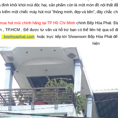
a đình khỏi khói mùi độc hại, sản phẩm còn là một món đồ nội thất 
m kiếm một chiếc máy hút mùi "thông minh, đẹp và bền", đây chắc chắ
 mua hút mùi chính hãng tại TP Hồ Chí Minh
chính
Bếp Hòa Phát
.
Đị
h , TP.HCM
. Để được tư vấn và hỗ trợ bạn có thể liên hệ qua số đ
:
bephoaphat.com
hoặc trực tiếp tới Showroom Bếp Hòa Phát đ
hiện 