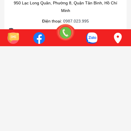
950 Lạc Long Quân, Phường 8, Quận Tân Bình, Hồ Chí
Minh
Điện thoại:
0987.023.995
Xem bản đồ
Có chỗ để xe oto
ĐĂNG KÝ NHẬN TIN
KHUYẾN MÃI & GIÁ TỐT NHẤT & TƯ VẤN
ĐĂNG KÝ