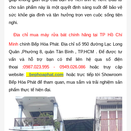
cho sản phẩm này là một quyết định sáng suốt để bảo vệ
sức khỏe gia đình và tận hưởng trọn vẹn cuộc sống tiện
nghi.
Địa chỉ mua máy rửa bát chính hãng tại TP Hồ Chí
Minh
chính
Bếp Hòa Phát
.
Địa chỉ
số 950 đường Lạc Long
Quân ,Phường 8, quận Tân Bình , TP.HCM
. Để được tư
vấn và hỗ trợ bạn có thể liên hệ qua số điện
thoại
:
0987.023.995 - 0949.026.086
hoặc truy cập
website
:
bephoaphat.com
hoặc trực tiếp tới Showroom
Bếp Hòa Phát để tham quan, mua sắm và trải nghiệm sản
phẩm thực tế
hiện đại.