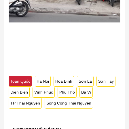
Toàn Quốc
Hà Nội
Hòa Bình
Sơn La
Sơn Tây
Điện Biên
Vĩnh Phúc
Phú Thọ
Ba Vì
TP Thái Nguyên
Sông Công Thái Nguyên