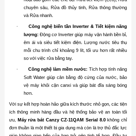
chuyên sâu, Rửa đồ thủy tinh, Rửa thông thường
và Rửa nhanh.
·
Công nghệ biến tần Inverter & Tiết kiệm năng
lượng:
Động cơ Inverter giúp máy vận hành bền bỉ,
êm ái và siêu tiết kiệm điện. Lượng nước tiêu thụ
mỗi chu trình chỉ khoảng 9 lít, tối ưu hơn rất nhiều
so với việc rửa bằng tay.
·
Công nghệ làm mềm nước:
Tích hợp tính năng
Soft Water giúp cân bằng độ cứng của nước, bảo
vệ máy khỏi cặn canxi và giúp bát đĩa sáng bóng
hơn.
Với sự kết hợp hoàn hảo giữa kích thước nhỏ gọn, các tiện
ích thông minh hàng đầu và hệ thống bảo vệ an toàn tối
ưu,
Máy rửa bát Canzy CZ-11QAM Serial 8.0
không chỉ
đơn thuần là một thiết bị gia dụng mà còn là trợ thủ đắc lực
giúp không gian bếp của bạn trở nên tinh tế hơn. Đầu tư