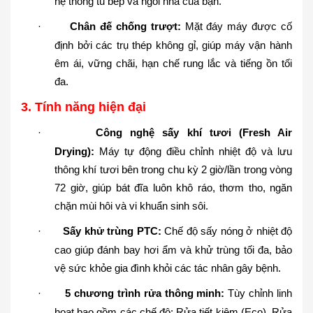
hệ thống tủ bếp và ngôi nhà của bạn.
·
Chân đế chống trượt:
Mặt đáy máy được cố
định bởi các trụ thép không gỉ, giúp máy vận hành
êm ái, vững chãi, hạn chế rung lắc và tiếng ồn tối
đa.
3
. Tính năng hiện đại
·
Công nghệ sấy khí tươi (Fresh Air
Drying):
Máy tự động điều chỉnh nhiệt độ và lưu
thông khí tươi bên trong chu kỳ 2 giờ/lần trong vòng
72 giờ, giúp bát đĩa luôn khô ráo, thơm tho, ngăn
chặn mùi hôi và vi khuẩn sinh sôi.
·
Sấy khử trùng PTC:
Chế độ sấy nóng ở nhiệt độ
cao giúp đánh bay hơi ẩm và khử trùng tối đa, bảo
vệ sức khỏe gia đình khỏi các tác nhân gây bệnh.
·
5 chương trình rửa thông minh:
Tùy chỉnh linh
hoạt bao gồm các chế độ: Rửa tiết kiệm (Eco), Rửa