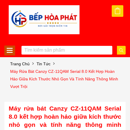
Trang Chủ
Tin Tức
Máy Rửa Bát Canzy CZ-11QAM Serial 8.0 Kết Hợp Hoàn
Hảo Giữa Kích Thước Nhỏ Gọn Và Tính Năng Thông Minh
Vượt Trội
Máy rửa bát
Canzy CZ-11QAM Serial
8.0
kết hợp hoàn hảo giữa kích thước
nhỏ gọn và tính năng thông minh