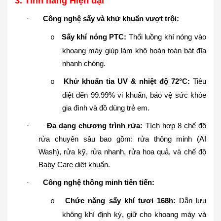
3. Tính năng Hiện đại
Công nghệ sấy và khử khuẩn vượt trội:
·
Sấy khí nóng PTC:
Thổi luồng khí nóng vào
o
khoang máy giúp làm khô hoàn toàn bát đĩa
nhanh chóng.
Khử khuẩn tia UV & nhiệt độ 72°C:
Tiêu
o
diệt đến 99.99% vi khuẩn, bảo vệ sức khỏe
gia đình và đồ dùng trẻ em.
Đa dạng chương trình rửa:
Tích hợp 8 chế độ
·
rửa chuyên sâu bao gồm: rửa thông minh (AI
Wash), rửa kỹ, rửa nhanh, rửa hoa quả, và chế độ
Baby Care diệt khuẩn.
Công nghệ thông minh tiên tiến:
·
Chức năng sấy khí tươi 168h:
Dẫn lưu
o
không khí định kỳ, giữ cho khoang máy và