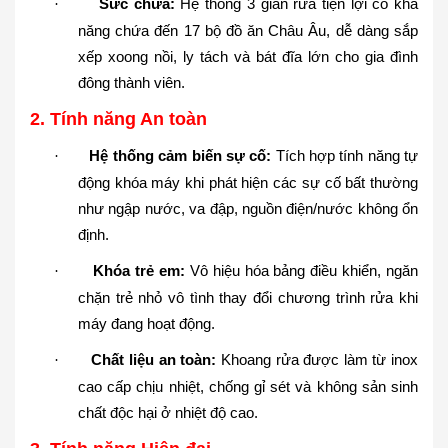
Sức chứa:
Hệ thống 3 giàn rửa tiện lợi có khả
·
năng chứa đến 17 bộ đồ ăn Châu Âu, dễ dàng sắp
xếp xoong nồi, ly tách và bát đĩa lớn cho gia đình
đông thành viên.
2. Tính năng An toàn
Hệ thống cảm biến sự cố:
Tích hợp tính năng tự
·
động khóa máy khi phát hiện các sự cố bất thường
như ngập nước, va đập, nguồn điện/nước không ổn
định.
Khóa trẻ em:
Vô hiệu hóa bảng điều khiển, ngăn
·
chặn trẻ nhỏ vô tình thay đổi chương trình rửa khi
máy đang hoạt động.
Chất liệu an toàn:
Khoang rửa được làm từ inox
·
cao cấp chịu nhiệt, chống gỉ sét và không sản sinh
chất độc hại ở nhiệt độ cao.