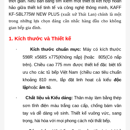
thời gian. Nếu bạn đang tìm kiếm một thiết bị kết hợp hoàn
hảo giữa thiết kế tinh tế và công nghệ thông minh,
KAFF
KF-SBL775W NEW PLUS
(xuất xứ Thái Lan) chính là một
trong những lựa chọn đáng cân nhắc hàng đầu cho không
gian bếp gia đình.
1. Kích thước và Thiết kế
Kích thước chuẩn mực:
Máy có kích thước
·
598R x568S x775(Không nắp)
{hoặc
805(Có nắp
trên). Chiều cao 775 mm được thiết kế đặc biệt tối
ưu cho các tủ bếp Việt Nam (chiều cao tiêu chuẩn
khoảng 810 mm, lắp đặt linh hoạt cả kiểu
độc
lập
hoặc
âm tủ
.
Chất liệu và Kiểu dáng:
Thân máy làm bằng thép
·
sơn tĩnh điện màu trắng cao cấp, chống bám vân
tay và dễ dàng vệ sinh. Thiết kế vuông vức, sang
trọng, hài hòa với mọi phong cách nội thất bếp.