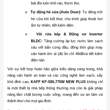
bát đĩa luôn khô ráo, thơm tho.
Tự động hé cửa (Auto Door):
Tự động mở
o
hé cửa khi kết thúc chu trình giúp thoát hơi
ẩm tự nhiên, tiết kiệm điện.
Vòi rửa kép & Động cơ Inverter
o
BLDC:
Tăng cường áp lực nước làm sạch
sâu vết bẩn cứng đầu, đồng thời giúp máy
vận hành êm ái (độ ồn chỉ 48dBvà tiết kiệm
điện năn
Với sự kết hợp hoàn hảo giữa kiểu dáng sang trọng, khả
năng vận hành an toàn và các công nghệ làm sạch, sấy
khô đỉnh cao,
KAFF KF-SBL775W NEW PLUS
không chỉ
là một thiết bị nhà bếp thông thường mà còn là giải pháp
nâng tầm chất lượng cuộc sống, mang đến sự an tâm và
thảnh thơi cho mọi gia đình.