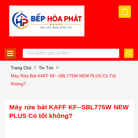
Trang Chủ
Tin Tức
Máy Rửa Bát KAFF KF--SBL775W NEW PLUS Có Tốt
Không?
Máy
rửa bát
KAFF KF--SBL775W NEW
PLUS
Có
tốt không?