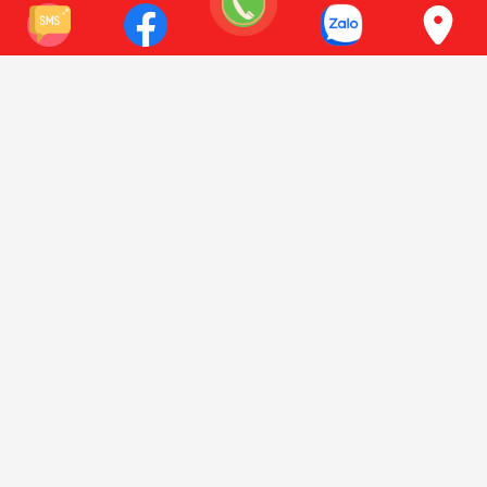
111 Đường Nguyễn Xiển, Thanh Xuân, Hà Nội
Điện thoại:
0941 618 212
Xem bản đồ
Có chỗ để xe oto
SHOWROOM HỒ CHÍ MINH