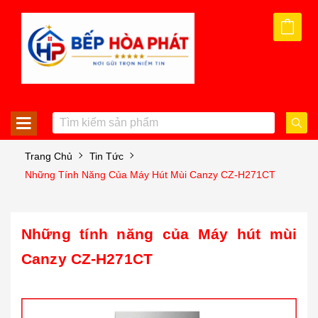
Trang Chủ
Tin Tức
Những Tính Năng Của Máy Hút Mùi Canzy CZ-H271CT
Những
tính năng của
Máy hút mùi
Canzy CZ-H271CT