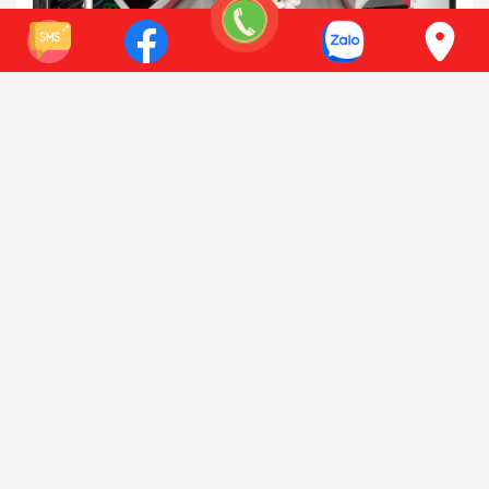
111 Đường Nguyễn Xiển, Thanh Xuân, Hà Nội
Điện thoại:
0941 618 212
Xem bản đồ
Có chỗ để xe oto
SHOWROOM HỒ CHÍ MINH