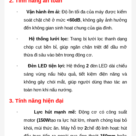
2. Tính năng an toàn
Vận hành êm ái:
Độ ồn tối đa của máy được kiểm
·
soát chặt chẽ ở mức
<60dB
, không gây ảnh hưởng
đến không gian sinh hoạt chung của gia đình.
Hệ thống lưới lọc:
Trang bị lưới lọc thanh dạng
·
chóp cụt bền bỉ, giúp ngăn chặn triệt để dầu mỡ
thừa đi sâu vào bên trong động cơ.
Đèn LED tiện lợi:
Hệ thống
2
đèn LED dài chiếu
·
sáng vùng nấu hiệu quả, tiết kiệm điện năng và
không gây chói mắt, giúp người dùng thao tác an
toàn hơn khi nấu nướng.
3. Tính năng hiện đại
Lực hút mạnh mẽ:
Động cơ có công suất
·
motor
(150W
tạo ra lực hút lớn, nhanh chóng loại bỏ
khói, mùi thức ăn. Máy hỗ trợ
2
chế độ linh hoạt: hút
đẩy trực tiếp ra ngoài qua ống thoát
150mm
hoặc