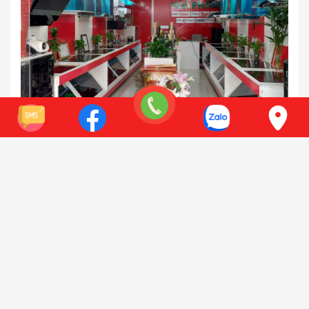
111 Đường Nguyễn Xiển, Thanh Xuân, Hà Nội
Điện thoại:
0941 618 212
Xem bản đồ
Có chỗ để xe oto