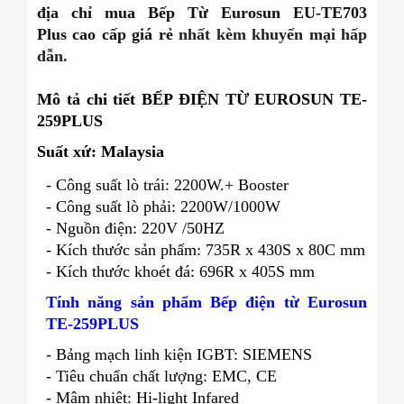
địa chỉ mua Bếp Từ Eurosun EU-TE703
Plus
cao cấp giá rẻ
nhất kèm khuyến mại hấp
dẫn.
Mô tả chi tiết BẾP ĐIỆN TỪ EUROSUN TE-
259PLUS
Suất xứ: Malaysia
- Công suất lò trái: 2200W.+ Booster
- Công suất lò phải: 2200W/1000W
- Nguồn điện: 220V /50HZ
- Kích thước sản phấm: 735R x 430S x 80C mm
- Kích thước khoét đá: 696R x 405S mm
Tính năng sản phẩm
Bếp điện từ Eurosun
TE-259PLUS
- Bảng mạch linh kiện IGBT: SIEMENS
- Tiêu chuẩn chất lượng: EMC, CE
- Mâm nhiệt: Hi-light Infared