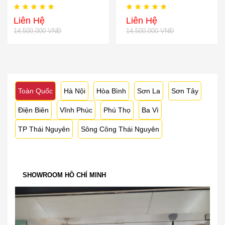
Liên Hệ
Liên Hệ
14,500,000 VNĐ
14,500,000 VNĐ
Toàn Quốc
Hà Nội
Hòa Bình
Sơn La
Sơn Tây
Điện Biên
Vĩnh Phúc
Phú Thọ
Ba Vì
TP Thái Nguyên
Sông Công Thái Nguyên
SHOWROOM HỒ CHÍ MINH