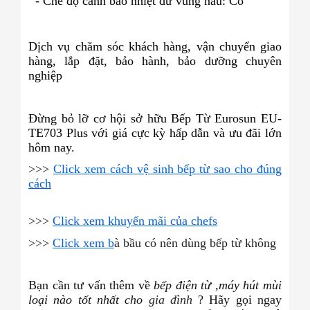
- Chế độ cảnh báo nhiệt dư vùng nấu: Có
Dịch vụ chăm sóc khách hàng, vận chuyển giao
hàng, lắp đặt, bảo hành, bảo dưỡng chuyên
nghiệp
Đừng bỏ lỡ cơ hội sở hữu Bếp Từ Eurosun EU-
TE703 Plus với giá cực kỳ hấp dẫn và ưu đãi lớn
hôm nay.
>>>
Click xem cách vệ sinh bếp từ sao cho đúng
cách
>>>
Click xem khuyến mãi của chefs
>>>
Click xem b
à bầu có nên dùng bếp từ không
Bạn cần tư vấn thêm về
bếp điện từ ,máy hút mùi
loại nào tốt nhất cho
gia đình
? Hãy gọi ngay