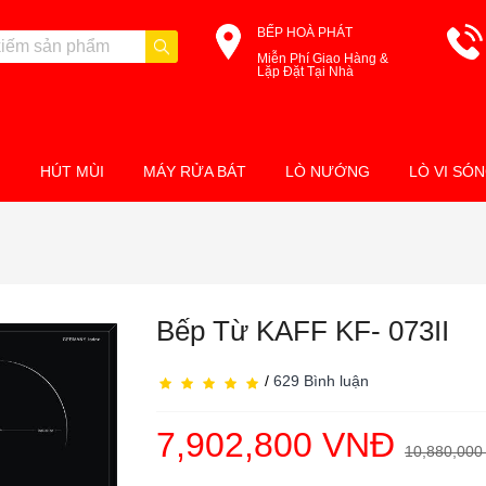
BẾP HOÀ PHÁT
Miễn Phí Giao Hàng &
Lặp Đặt Tại Nhà
M
HÚT MÙI
MÁY RỬA BÁT
LÒ NƯỚNG
LÒ VI SÓ
Bếp Từ KAFF KF- 073II
/
629 Bình luận
7,902,800 VNĐ
10,880,000