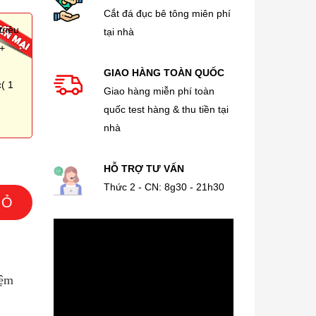
Cắt đá đục bê tông miên phí
triệu
tại nhà
 +
GIAO HÀNG TOÀN QUỐC
( 1
Giao hàng miễn phí toàn
quốc test hàng & thu tiền tại
nhà
HỖ TRỢ TƯ VẤN
Thức 2 - CN: 8g30 - 21h30
IỎ
iệm