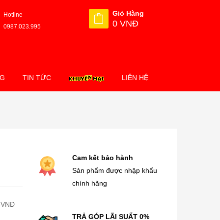
Giỏ Hàng
Hotline
0 VNĐ
0987.023.995
NG
TIN TỨC
LIÊN HỆ
Cam kết bảo hành
Sản phẩm được nhập khẩu
chính hãng
 VNĐ
TRẢ GÓP LÃI SUẤT 0%