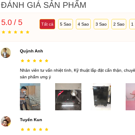
ĐÁNH GIÁ SẢN PHẨM
5.0 / 5
Tất cả
5 Sao
4 Sao
3 Sao
2 Sao
1
Quỳnh Anh
Nhân viên tư vấn nhiệt tình, Kỹ thuật lắp đặt cẩn thận, ch
sản phẩm ưng ý
Tuyển Kun