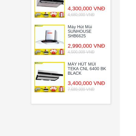
4,300,000 VNĐ
4,680,000 VNĐ
Máy Hút Mùi
SUNHOUSE
SHB6625
2,990,000 VNĐ
4,500,009 VNĐ
MÁY HÚT MÙI
TEKA CNL 6400 BK
BLACK
3,400,000 VNĐ
7,689,000 VNĐ