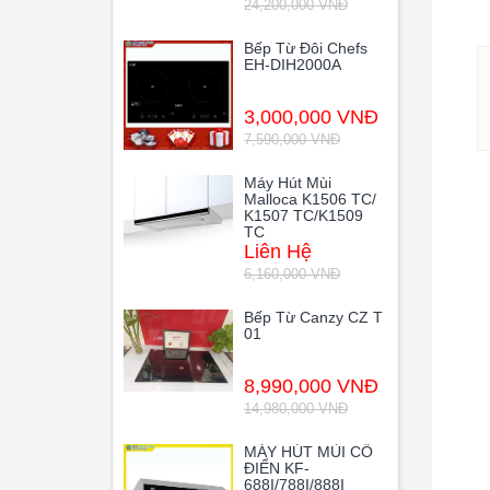
24,200,000 VNĐ
Bếp Từ Đôi Chefs
EH-DIH2000A
3,000,000 VNĐ
7,590,000 VNĐ
Máy Hút Mùi
Malloca K1506 TC/
K1507 TC/K1509
TC
Liên Hệ
6,160,000 VNĐ
Bếp Từ Canzy CZ T
01
8,990,000 VNĐ
14,980,000 VNĐ
MÁY HÚT MÙI CỔ
ĐIỂN KF-
688I/788I/888I