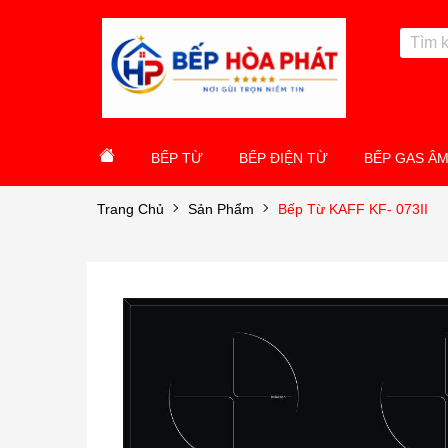
BẾP TỪ
BẾP ĐIỆN TỪ
BẾP GAS Â
Trang Chủ
Sản Phẩm
Bếp Từ KAFF KF- 073II