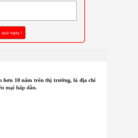
 quà ngay !
n hơn 10 năm trên thị trường, là địa chỉ
ến mại hấp
dẫn.