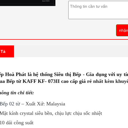
nhận
 Tả
p Hoà Phát là hệ thống Siêu thị Bếp - Gia dụng với uy tí
ua Bếp từ KAFF KF- 073II
cao cấp giá rẻ
nhất kèm khuy
ông tin chi tiết:
Bếp 02 từ
– Xuất Xứ: Malaysia
Mặt kính crystal siêu bền, chịu lực chịu sốc nhiệt
10 dải công suất