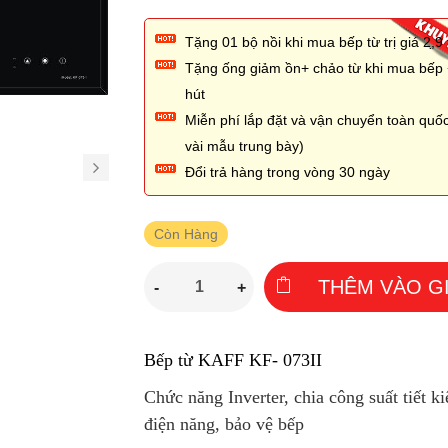
Tặng 01 bộ nồi khi mua bếp từ trị giá 2,̣9 
Tặng ống giảm ồn+ chảo từ khi mua bếp
hút
Miễn phí lắp đặt và vận chuyển toàn quốc
vài mẫu trung bày)
Đổi trả hàng trong vòng 30 ngày
Còn Hàng
THÊM VÀO G
-
+
Bếp từ KAFF KF- 073II
Chức năng Inverter, chia công suất tiết k
điện năng, bảo vệ bếp