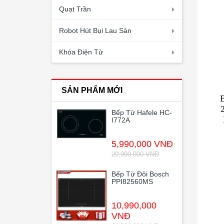
Quạt Trần
Robot Hút Bụi Lau Sàn
Khóa Điện Tử
SẢN PHẨM MỚI
B
Bếp Từ Hafele HC-
I772A
5,990,000 VNĐ
20,990,000 VNĐ
Bếp Từ Đôi Bosch
PPI82560MS
10,990,000
VNĐ