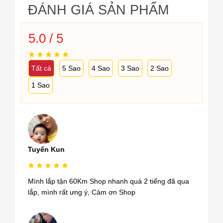
ĐÁNH GIÁ SẢN PHẨM
5.0 / 5
Tất cả
5 Sao
4 Sao
3 Sao
2 Sao
1 Sao
Tuyển Kun
Mình lắp tận 60Km Shop nhanh quá 2 tiếng đã qua
lắp, mình rất ưng ý, Cảm ơn Shop