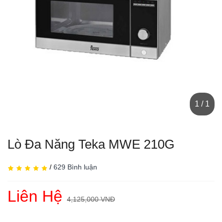
1 / 1
Lò Đa Năng Teka MWE 210G
/
629 Bình luận
Liên Hệ
4,125,000 VNĐ