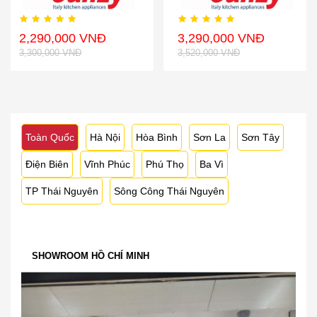
2,290,000 VNĐ
3,290,000 VNĐ
3,300,000 VNĐ
3,520,000 VNĐ
Toàn Quốc
Hà Nội
Hòa Bình
Sơn La
Sơn Tây
Điện Biên
Vĩnh Phúc
Phú Thọ
Ba Vì
TP Thái Nguyên
Sông Công Thái Nguyên
SHOWROOM HỒ CHÍ MINH