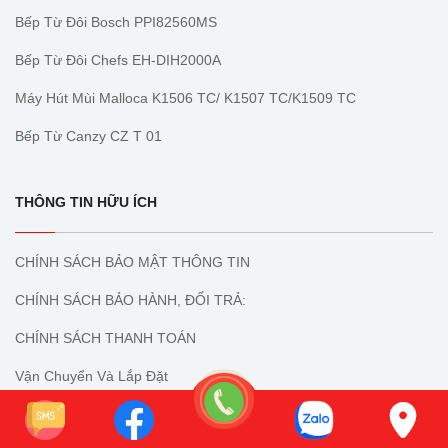
Bếp Từ Đôi Bosch PPI82560MS
Bếp Từ Đôi Chefs EH-DIH2000A
Máy Hút Mùi Malloca K1506 TC/ K1507 TC/K1509 TC
Bếp Từ Canzy CZ T 01
THÔNG TIN HỮU ÍCH
CHÍNH SÁCH BẢO MẬT THÔNG TIN
CHÍNH SÁCH BẢO HÀNH, ĐỔI TRẢ:
CHÍNH SÁCH THANH TOÁN
Vận Chuyển Và Lắp Đặt
CHÍNH SÁCH GIAO, NHẬN HÀNG VÀ KIỂM HÀNG: