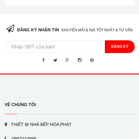
ĐĂNG KÝ NHẬN TIN
KHUYẾN MÃI & GIÁ TỐT NHẤT & TƯ VẤN
ĐĂNG KÝ
VỀ CHÚNG TÔI
THIẾT BỊ NHÀ BẾP HÒA PHÁT
0987023995