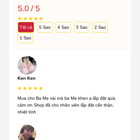
5.0 / 5
Tất cả
5 Sao
4 Sao
3 Sao
2 Sao
1 Sao
Ken Ken
Mua cho Ba Mẹ xài mà ba Mẹ khen a lắp đặt quá,
cảm ơn Shop đã cho nhân viên lắp đặt cẩn thận,
nhiệt tình