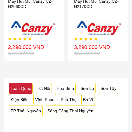
Máy Hút Mùi Canzy CZ-
Máy Hút Mùi Canzy CZ-
H2060CD
H2170CD
2,290,000 VNĐ
3,290,000 VNĐ
3,300,000 VNĐ
3,520,000 VNĐ
Toàn Quốc
Hà Nội
Hòa Bình
Sơn La
Sơn Tây
Điện Biên
Vĩnh Phúc
Phú Thọ
Ba Vì
TP Thái Nguyên
Sông Công Thái Nguyên