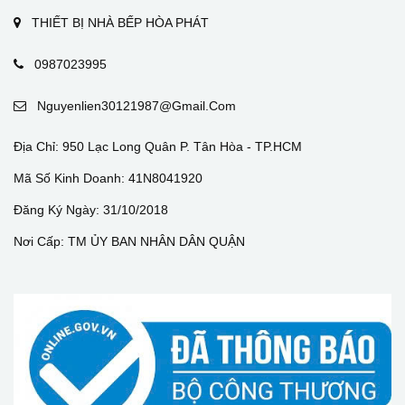
THIẾT BỊ NHÀ BẾP HÒA PHÁT
0987023995
Nguyenlien30121987@gmail.com
Địa Chỉ: 950 Lạc Long Quân P. Tân Hòa - TP.HCM
Mã Số Kinh Doanh: 41N8041920
Đăng Ký Ngày: 31/10/2018
Nơi Cấp: TM ỦY BAN NHÂN DÂN QUẬN