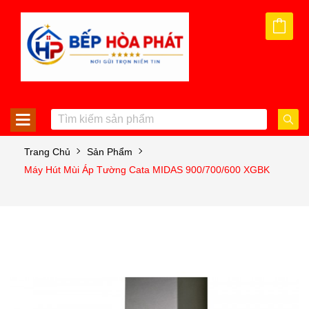
Trang Chủ
Sản Phẩm
Máy Hút Mùi Áp Tường Cata MIDAS 900/700/600 XGBK