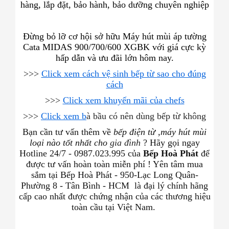
hàng, lắp đặt, bảo hành, bảo dưỡng chuyên nghiệp
Đừng bỏ lỡ cơ hội sở hữu Máy hút mùi áp tường
Cata MIDAS 900/700/600 XGBK với giá cực kỳ
hấp dẫn và ưu đãi lớn hôm nay.
>>>
Click xem cách vệ sinh bếp từ sao cho đúng
cách
>>>
Click xem khuyến mãi của chefs
>>>
Click xem b
à bầu có nên dùng bếp từ không
Bạn cần tư vấn thêm về
bếp điện từ ,máy hút mùi
loại nào tốt nhất cho
gia đình
? Hãy gọi ngay
Hotline 24/7 - 0987.023.995 của
Bếp Hoà Phát
để
được tư vấn hoàn toàn miễn phí ! Yên tâm mua
sắm tại Bếp Hoà Phát - 950-Lạc Long Quân-
Phường 8 - Tân Bình - HCM
là đại lý chính hãng
cấp cao nhất được chứng nhận của các thương hiệu
toàn cầu tại Việt Nam.