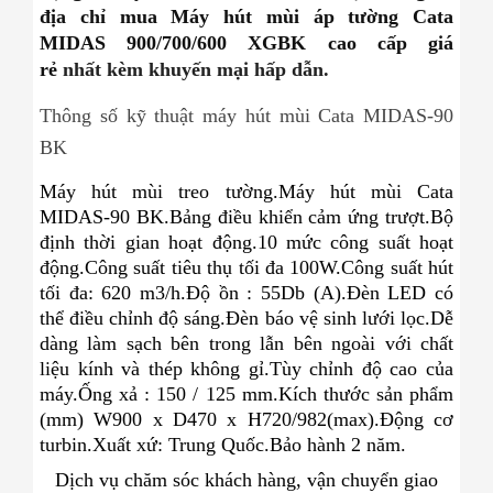
địa chỉ mua Máy hút mùi áp tường Cata
MIDAS 900/700/600 XGBK
cao cấp giá
rẻ
nhất kèm khuyến mại hấp dẫn.
Thông số kỹ thuật máy hút mùi Cata MIDAS-90
BK
Máy hút mùi treo tường.
Máy hút mùi Cata
MIDAS-90 BK.
Bảng điều khiển cảm ứng trượt.
Bộ
định thời gian hoạt động.
10 mức công suất hoạt
động.
Công suất tiêu thụ tối đa 100W.
Công suất hút
tối đa: 620 m3/h.
Độ ồn : 55Db (A).
Đèn LED có
thể điều chỉnh độ sáng.
Đèn báo vệ sinh lưới lọc.
Dễ
dàng làm sạch bên trong lẫn bên ngoài với chất
liệu kính và thép không gỉ.
Tùy chỉnh độ cao của
máy.
Ống xả : 150 / 125 mm.
Kích thước sản phẩm
(mm) W900 x D470 x H720/982(max).
Động cơ
turbin.
Xuất xứ: Trung Quốc.
Bảo hành 2 năm.
Dịch vụ chăm sóc khách hàng, vận chuyển giao