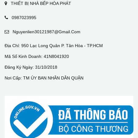
THIẾT BỊ NHÀ BẾP HÒA PHÁT
0987023995
Nguyenlien30121987@gmail.com
Địa Chỉ: 950 Lạc Long Quân P. Tân Hòa - TP.HCM
Mã Số Kinh Doanh: 41N8041920
Đăng Ký Ngày: 31/10/2018
Nơi Cấp: TM ỦY BAN NHÂN DÂN QUẬN