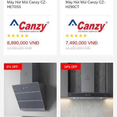
Máy Hút Mùi Canzy CZ-
Máy Hút Mùi Canzy CZ-
HE70SS
H290CT
8,890,000 VNĐ
7,490,000 VNĐ
13,980,000 VNĐ
14,180,000 VNĐ
0% OFF
34% OFF