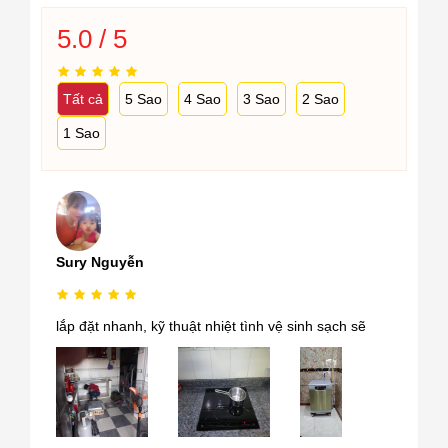
5.0 / 5
Tất cả
5 Sao
4 Sao
3 Sao
2 Sao
1 Sao
Sury Nguyễn
lắp đặt nhanh, kỹ thuật nhiệt tình vệ sinh sạch sẽ