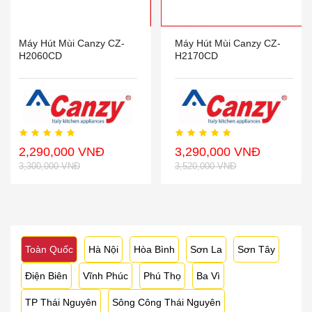
Máy Hút Mùi Canzy CZ-
Máy Hút Mùi Canzy CZ-
H2060CD
H2170CD
2,290,000 VNĐ
3,290,000 VNĐ
3,300,000 VNĐ
3,520,000 VNĐ
Toàn Quốc
Hà Nội
Hòa Bình
Sơn La
Sơn Tây
Điện Biên
Vĩnh Phúc
Phú Thọ
Ba Vì
TP Thái Nguyên
Sông Công Thái Nguyên