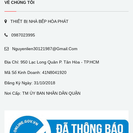
VỀ CHÚNG TÔI
THIẾT BỊ NHÀ BẾP HÒA PHÁT
0987023995
Nguyenlien30121987@gmail.com
Địa Chỉ: 950 Lạc Long Quân P. Tân Hòa - TP.HCM
Mã Số Kinh Doanh: 41N8041920
Đăng Ký Ngày: 31/10/2018
Nơi Cấp: TM ỦY BAN NHÂN DÂN QUẬN