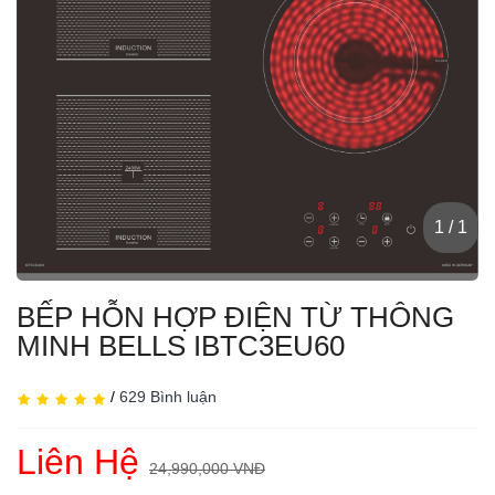
1 / 1
BẾP HỖN HỢP ĐIỆN TỪ THÔNG
MINH BELLS IBTC3EU60
/
629 Bình luận
Liên Hệ
24,990,000 VNĐ