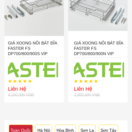
GIÁ XOONG NỒI BÁT ĐĨA
GIÁ XOONG NỒI BÁT ĐĨA
FASTER FS
FASTER FS
DP700/800/900S VIP
DP700/800/900N VIP
Liên Hệ
Liên Hệ
4,100,000 VNĐ
2,800,000 VNĐ
Toàn Quốc
Hà Nội
Hòa Bình
Sơn La
Sơn Tây