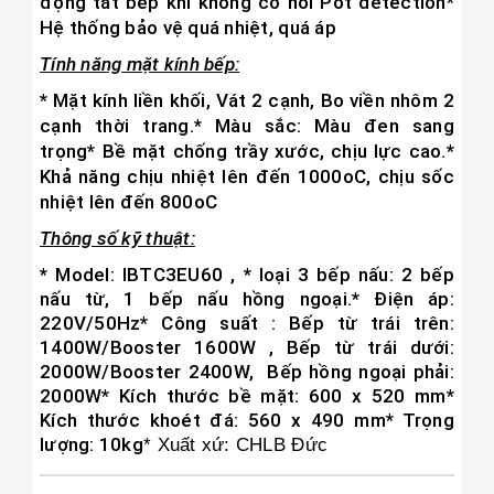
động tắt bếp khi không có nồi Pot detection
*
Hệ thống bảo vệ quá nhiệt, quá áp
Tính năng mặt kính bếp:
* Mặt kính liền khối, Vát 2 cạnh
,
Bo viền nhôm 2
cạnh thời trang.
* Màu sắc: Màu đen sang
trọng
* Bề mặt chống trầy xước, chịu lực cao.
*
Khả năng chịu nhiệt lên đến 1000oC, chịu sốc
nhiệt lên đến 800oC
Thông số kỹ thuật:
* Model:
IBTC3EU60
,
* loại 3 bếp nấu: 2 bếp
nấu từ, 1 bếp nấu hồng ngoại.
* Điện áp:
220V/50Hz
* Công suất : Bếp từ trái trên:
1400W/Booster 1600W , Bếp từ trái dưới:
2000W/Booster 2400W, Bếp hồng ngoại phải:
2000W
* Kích thước bề mặt: 600 x 520 mm
*
Kích thước khoét đá: 560 x 490 mm
* Trọng
lượng: 10kg
* Xuất xứ: CHLB Đức