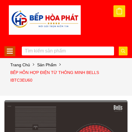
Trang Chủ
Sản Phẩm
BẾP HỖN HỢP ĐIỆN TỪ THÔNG MINH BELLS
IBTC3EU60