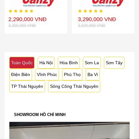
2,290,000 VNĐ
3,290,000 VNĐ
3,300,000 VNĐ
3,520,000 VNĐ
Toàn Quốc
Hà Nội
Hòa Bình
Sơn La
Sơn Tây
Điện Biên
Vĩnh Phúc
Phú Thọ
Ba Vì
TP Thái Nguyên
Sông Công Thái Nguyên
SHOWROOM HỒ CHÍ MINH