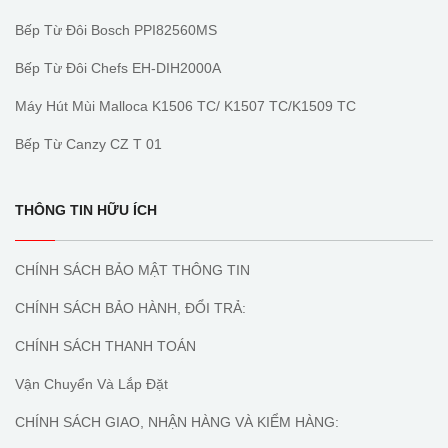
Bếp Từ Đôi Bosch PPI82560MS
Bếp Từ Đôi Chefs EH-DIH2000A
Máy Hút Mùi Malloca K1506 TC/ K1507 TC/K1509 TC
Bếp Từ Canzy CZ T 01
THÔNG TIN HỮU ÍCH
CHÍNH SÁCH BẢO MẬT THÔNG TIN
CHÍNH SÁCH BẢO HÀNH, ĐỔI TRẢ:
CHÍNH SÁCH THANH TOÁN
Vận Chuyển Và Lắp Đặt
CHÍNH SÁCH GIAO, NHẬN HÀNG VÀ KIỂM HÀNG: