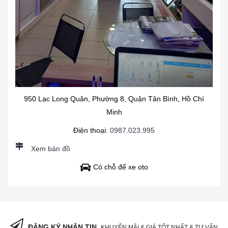
950 Lạc Long Quân, Phường 8, Quận Tân Bình, Hồ Chí
Minh
Điện thoại:
0987.023.995
Xem bản đồ
Có chỗ để xe oto
ĐĂNG KÝ NHẬN TIN
KHUYẾN MÃI & GIÁ TỐT NHẤT & TƯ VẤN