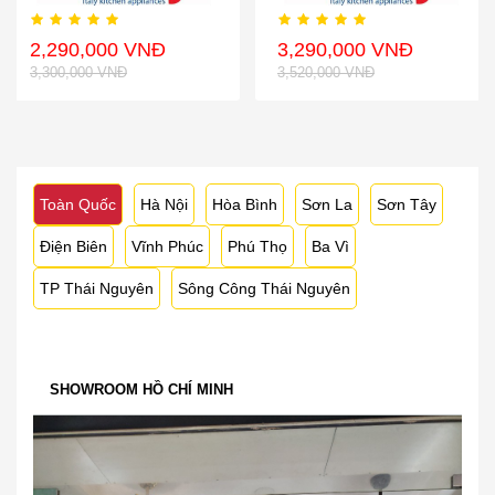
2,290,000 VNĐ
3,290,000 VNĐ
3,300,000 VNĐ
3,520,000 VNĐ
Toàn Quốc
Hà Nội
Hòa Bình
Sơn La
Sơn Tây
Điện Biên
Vĩnh Phúc
Phú Thọ
Ba Vì
TP Thái Nguyên
Sông Công Thái Nguyên
SHOWROOM HỒ CHÍ MINH