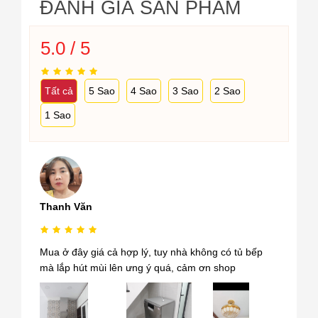
ĐÁNH GIÁ SẢN PHẨM
5.0 / 5
Tất cả
5 Sao
4 Sao
3 Sao
2 Sao
1 Sao
Thanh Văn
Mua ở đây giá cả hợp lý, tuy nhà không có tủ bếp
mà lắp hút mùi lên ưng ý quá, cảm ơn shop