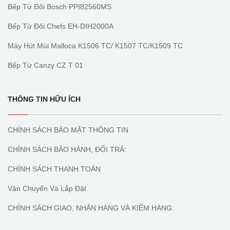
Bếp Từ Đôi Bosch PPI82560MS
Bếp Từ Đôi Chefs EH-DIH2000A
Máy Hút Mùi Malloca K1506 TC/ K1507 TC/K1509 TC
Bếp Từ Canzy CZ T 01
THÔNG TIN HỮU ÍCH
CHÍNH SÁCH BẢO MẬT THÔNG TIN
CHÍNH SÁCH BẢO HÀNH, ĐỔI TRẢ:
CHÍNH SÁCH THANH TOÁN
Vận Chuyển Và Lắp Đặt
CHÍNH SÁCH GIAO, NHẬN HÀNG VÀ KIỂM HÀNG: