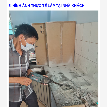
5. HÌNH ẢNH THỰC TẾ LẮP TẠI NHÀ KHÁCH