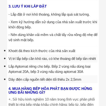
3. LƯU Ý KHI LẮP ĐẶT
- Lắp đặt ở nơi khô thoáng, không lắp quá sát tường.
- Xem kỹ hướng dẫn sử dụng của nhà sản xuất trước khi
khởi động bếp.
- Nên dùng khăn vải mềm và chất tẩy rửa nồng độ nhẹ để
vệ sinh mặt bếp.
Khoét đá theo kích thước của nhà sản xuất
Vị trí lắp bếp cần khô ráo, có khe thoáng để bếp tản nhiêt
Lắp Aptomat riêng cho bếp. Bếp 2 vùng nấu dùng loại
Aptomat 20A, bếp 3 vùng nấu dùng aptomat 30A
Dây điện cấp nguồn tiết diện tối thiêu 2x 2,5mm
4. MUA HÀNG BẾP HÒA PHÁT BẠN ĐƯỢC HỬNG
ƯNG ĐÃI NHỮNG GÌ?
+. Sở hữu kinh nghiệm 10 năm trong lĩnh vực phân phối
thiết bị nhà bếp nhập khẩu chính hãng: bếp từ, bếp điện