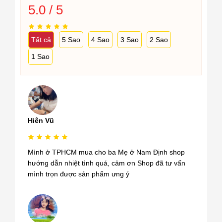
5.0 / 5
Tất cả
5 Sao
4 Sao
3 Sao
2 Sao
1 Sao
Hiên Vũ
Mình ở TPHCM mua cho ba Mẹ ở Nam Định shop
hướng dẫn nhiệt tình quá, cảm ơn Shop đã tư vấn
mình trọn được sản phẩm ưng ý