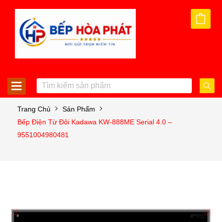
Trang Chủ
Sản Phẩm
Bếp Điện Từ Đôi Kadawa KW-888ME Serial 4.0 –
9551004980481