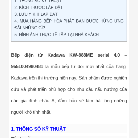
1. THÔNG SỐ KỸ THUẬT
2. KÍCH THƯỚC LẮP ĐẶT
3. LƯU Ý KHI LẮP ĐẶT
4. MUA HÀNG BẾP HÒA PHÁT BẠN ĐƯỢC HỬNG ƯNG
ĐÃI NHỮNG GÌ?
5. HÌNH ẢNH THỰC TẾ LẮP TẠI NHÀ KHÁCH
Bếp điện từ Kadawa KW-888ME serial 4.0 –
9551004980481
là mẫu bếp từ đôi mới nhất của hãng
Kadawa trên thị trường hiện nay. Sản phẩm được nghiên
cứu và phát triển phù hợp cho nhu cầu nấu nướng của
các gia đình châu Á, đảm bảo sẽ làm hài lòng những
người khó tính nhất.
1. THÔNG SỐ KỸ THUẬT