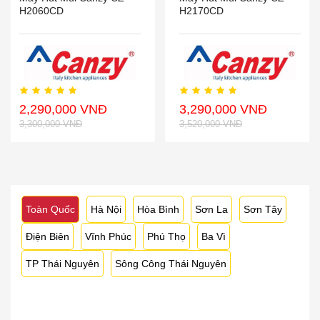
H2060CD
H2170CD
2,290,000 VNĐ
3,290,000 VNĐ
3,300,000 VNĐ
3,520,000 VNĐ
Toàn Quốc
Hà Nội
Hòa Bình
Sơn La
Sơn Tây
Điện Biên
Vĩnh Phúc
Phú Thọ
Ba Vì
TP Thái Nguyên
Sông Công Thái Nguyên