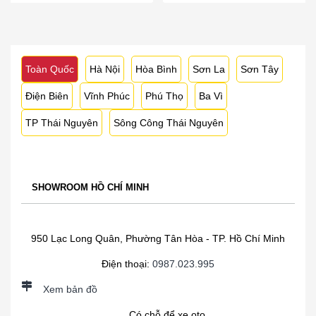
Toàn Quốc
Hà Nội
Hòa Bình
Sơn La
Sơn Tây
Điện Biên
Vĩnh Phúc
Phú Thọ
Ba Vì
TP Thái Nguyên
Sông Công Thái Nguyên
SHOWROOM HỒ CHÍ MINH
950 Lạc Long Quân, Phường Tân Hòa - TP. Hồ Chí Minh
Điện thoại:
0987.023.995
Xem bản đồ
Có chỗ để xe oto