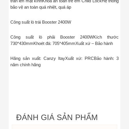
tràn lên mặt kính
Khóa an toàn trẻ em Child Lock
Hệ thống
bảo vệ an toàn quá nhiệt, quá áp
Công suất lò trái Booster 2400W
Công suất lò phải Booster 2400W
Kích thước
730*430mm
Khoét đá: 705*405mm
Xuất xứ – Bảo hành
Hãng sản xuất: Canzy Itay
Xuất xứ: PRC
Bảo hành: 3
năm chính hãng
ĐÁNH GIÁ SẢN PHẨM