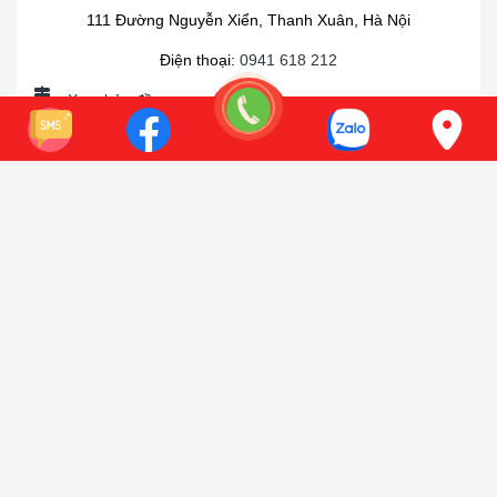
111 Đường Nguyễn Xiển, Thanh Xuân, Hà Nội
Điện thoại:
0941 618 212
Xem bản đồ
Có chỗ để xe oto
SHOWROOM HỒ CHÍ MINH
950 Lạc Long Quân, Phường 8, Quận Tân Bình, Hồ Chí
Minh
Điện thoại:
0987.023.995
Xem bản đồ
Có chỗ để xe oto