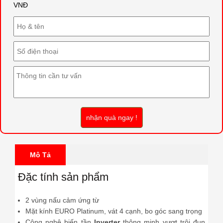
VNĐ
nhận quà ngay !
Mô Tả
Đặc tính sản phẩm
2 vùng nấu cảm ứng từ
Mặt kính
EURO Platinum
, vát 4 cạnh, bo góc sang trọng
Công nghệ biến tần
Inverter
thông minh vượt trội đun