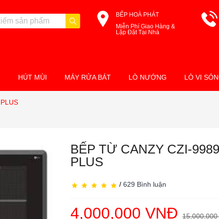
BẾP HOÀ PHÁT
Miễn Phí Giao Hàng &
Lặp Đặt Tại Nhà
M
HÚT MÙI
MÁY RỬA BÁT
LÒ NƯỚNG
LÒ VI SÓ
 PLUS
BẾP TỪ CANZY CZI-998
PLUS
/
629 Bình luận
4,000,000 VNĐ
15,000,000