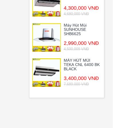
4,300,000 VNĐ
4,680,000 VNĐ
Máy Hút Mùi
SUNHOUSE
SHB6625
2,990,000 VNĐ
4,500,009 VNĐ
MÁY HÚT MÙI
TEKA CNL 6400 BK
BLACK
3,400,000 VNĐ
7,689,000 VNĐ