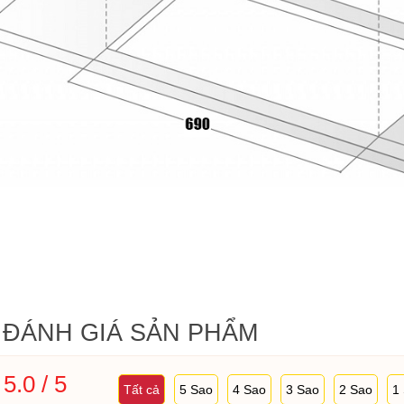
ĐÁNH GIÁ SẢN PHẨM
5.0 / 5
Tất cả
5 Sao
4 Sao
3 Sao
2 Sao
1