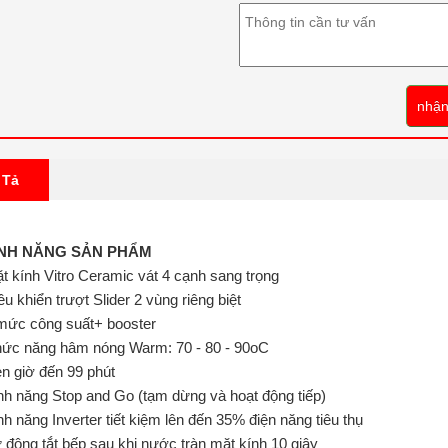
nhận
 Tả
ÍNH NĂNG SẢN PHẨM
t kính Vitro Ceramic vát 4 cạnh sang trọng
ều khiển trượt Slider 2 vùng riêng biệt
mức công suất+ booster
ức năng hâm nóng Warm: 70 - 80 - 90oC
n giờ đến 99 phút
nh năng Stop and Go (tạm dừng và hoạt động tiếp)
nh năng Inverter tiết kiệm lên đến 35% điện năng tiêu thụ
 động tắt bếp sau khi nước tràn mặt kính 10 giây