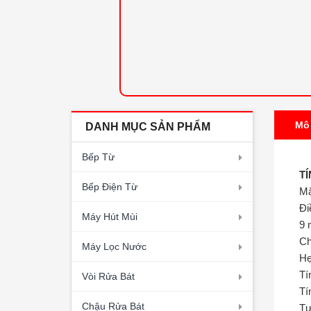
Mô
DANH MỤC SẢN PHẨM
Bếp Từ
T
Bếp Điện Từ
Mặ
Đi
Máy Hút Mùi
9 
Ch
Máy Lọc Nước
Hẹ
Tí
Vòi Rửa Bát
Tí
Chậu Rửa Bát
Tự