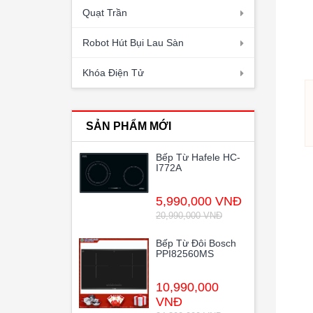
Quạt Trần
Robot Hút Bụi Lau Sàn
Khóa Điện Tử
SẢN PHẨM MỚI
Bếp Từ Hafele HC-
I772A
5,990,000 VNĐ
20,990,000 VNĐ
Bếp Từ Đôi Bosch
PPI82560MS
10,990,000
VNĐ