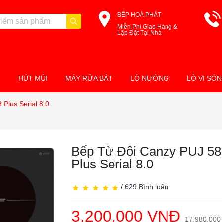
BẾP HOÀ PHÁT
Miễn Phí Giao Hàng &
Lặp Đặt Tại Nhà
M
HÚT MÙI
MÁY RỬA BÁT
LÒ NƯỚNG
LÒ VI SÓ
Plus Serial 8.0
Bếp Từ Đôi Canzy PUJ 58
Plus Serial 8.0
/
629 Bình luận
3,200,000 VNĐ
17,980,000