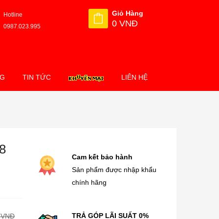
Giỏ Hàng
Hotline
0 VNĐ
0987.023.995
NG
TIN TỨC
LIÊN HỆ
8
Cam kết bảo hành
Sản phẩm được nhập khẩu
chính hãng
TRẢ GÓP LÃI SUẤT 0%
 VNĐ