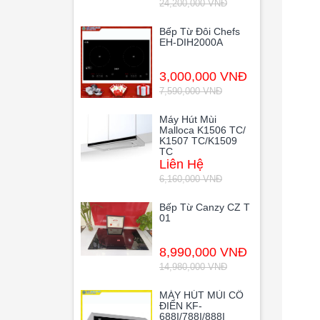
24,200,000 VNĐ
Bếp Từ Đôi Chefs
EH-DIH2000A
3,000,000 VNĐ
7,590,000 VNĐ
Máy Hút Mùi
Malloca K1506 TC/
K1507 TC/K1509
TC
Liên Hệ
6,160,000 VNĐ
Bếp Từ Canzy CZ T
01
8,990,000 VNĐ
14,980,000 VNĐ
MÁY HÚT MÙI CỔ
ĐIỂN KF-
688I/788I/888I