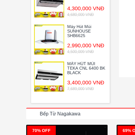
4,300,000 VNĐ
4,680,000 VNĐ
Máy Hút Mùi
SUNHOUSE
SHB6625
2,990,000 VNĐ
4,500,009 VNĐ
MÁY HÚT MÙI
TEKA CNL 6400 BK
BLACK
3,400,000 VNĐ
7,689,000 VNĐ
Bếp Từ Nagakawa
70% OFF
69% 