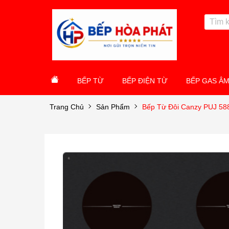
BẾP TỪ
BẾP ĐIỆN TỪ
BẾP GAS Â
Trang Chủ
Sản Phẩm
Bếp Từ Đôi Canzy PUJ 588 