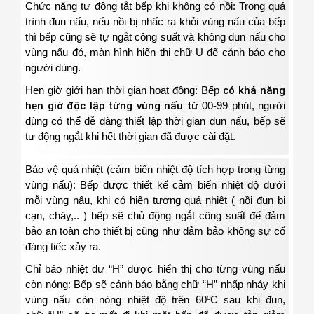
Chức năng tự động tắt bếp khi không có nồi:
Trong quá
trình đun nấu, nếu nồi bị nhấc ra khỏi vùng nấu của bếp
thì bếp cũng sẽ tự ngắt công suất và không đun nấu cho
vùng nấu đó, màn hình hiển thị chữ
U
để cảnh báo cho
người dùng.
Hẹn giờ giới hạn thời gian hoạt động:
B
ếp
có khả năng
hẹn giờ độc lập từng vùng nấu từ
00-99 phút
, người
dùng có thể dễ dàng thiết lập thời gian đun nấu, bếp sẽ
tư động ngắt khi hết thời gian đã được cài đặt.
Bảo vệ quá nhiệt (cảm biến nhiệt độ tích hợp trong từng
vùng nấu):
Bếp được thiết kế cảm biến nhiệt độ dưới
mỗi vùng nấu, khi có hiện tượng quá nhiệt ( nồi đun bị
cạn, cháy,.. ) bếp sẽ chủ động ngắt công suất để đảm
bảo an toàn cho thiết bị cũng như đảm bảo không sự cố
đáng tiếc xảy ra.
Chỉ báo nhiệt dư “H” được hiển thị cho từng vùng nấu
còn nóng:
Bếp sẽ cảnh báo bằng chữ
“H”
nhấp nháy khi
vùng nấu còn nóng nhiệt độ trên
60ºC
sau khi đun,