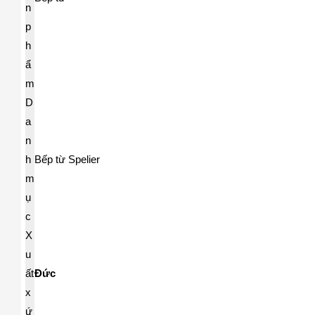
n
p
h
ẩ
m
D
a
n
h
Bếp từ Spelier
m
ụ
c
X
u
ất
Đức
x
ứ