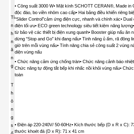
• Công suất 3000 W
• Mặt kính SCHOTT CERAN®, Made in G
độc đáo, bo viền nhôm cao cấp
• Hai bảng điều khiển riêng bi
Tí
“Slider Control”cảm ứng điện cực, nhanh và chính xác
• Dual 
n
điện tối ưu
• ECO green technology siêu tiết kiệm năng lượng
từ bảo vệ các thiết bị điện xung quanh
• Booster giúp nấu ăn 
h
dừng “Stop and Go” khi đang nấu
• Tính năng ủ ấm, rã đông li
n
giờ trên mỗi vùng nấu
• Tính năng chia sẻ công suất 2 vùng n
ă
diện vùng nấu
n
• Chức năng cảm ứng chống tràn
• Chức năng cảnh báo nhiệ
g
Chức năng tự động tắt bếp khi nhấc nồi khỏi vùng nấu
• Chức
toàn
T
h
ô
n
g
• Điện áp 220-240V/ 50-60Hz
• Kích thước bếp (D x R x C): 7
s
thước khoét đá (D x R): 71 x 41 cm
ố