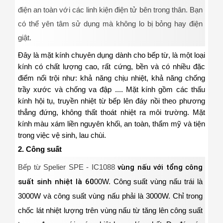
điện an toàn với các linh kiện điện tử bên trong thân. Bạn
có thể yên tâm sử dụng mà không lo bị bỏng hay điện
giật.
Đây là mặt kính chuyên dụng dành cho bếp từ, là một loại
kính có chất lượng cao, rất cứng, bền và có nhiều đặc
điểm nổi trội như: khả năng chịu nhiệt, khả năng chống
trầy xước và chống va đập .... Mặt kính gồm các thấu
kính hội tụ, truyền nhiệt từ bếp lên đáy nồi theo phương
thẳng đứng, không thất thoát nhiệt ra môi trường. Mặt
kính mà
u xám liền nguyên khối, an toàn, thẩm mỹ và tiện
trong việc vệ sinh, lau chùi.
2. Công suất
Bếp từ Spelier SPE - IC1088
vùng nấu với tổng công
suất sinh nhiệt là 60
0
0W.
C
ông suất vùng nấu
trái là
3000
W
và công suất vùng nấu phải là 3000W.
Chỉ trong
chốc lát nhiệt lượng tr
ên v
ùng nấu từ tăng lên công suất