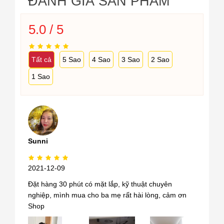
ĐÁNH GIÁ SẢN PHẨM
5.0 / 5
Tất cả
5 Sao
4 Sao
3 Sao
2 Sao
1 Sao
Sunni
2021-12-09
Đặt hàng 30 phút có mặt lắp, kỹ thuật chuyên
nghiệp, mình mua cho ba mẹ rất hài lòng, cảm ơn
Shop