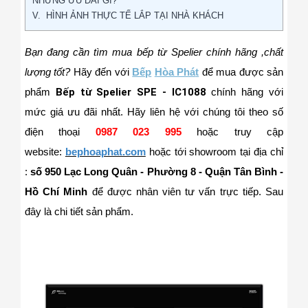
NHỮNG ƯU ĐÃI GÌ?
V. HÌNH ẢNH THỰC TẾ LẮP TẠI NHÀ KHÁCH
Bạn đang cần tìm mua bếp từ Spelier
chính hãng ,chất
lượng tốt
?
Hãy đến với
Bếp
Hòa Phá
t
để mua được sản
phẩm
Bếp từ Spelier SPE - IC1088
c
hính hãng với
mức giá ưu đãi nhất.
Hãy liên hệ với chúng tôi theo s
ố
điện thoại
0987 023 99
5
hoặc truy cậ
p
website:
bephoaphat.com
hoặ
c tới showro
om tại địa chỉ
:
số
950 L
ạc Long Quân - Phường 8 - Quận Tân Bình -
Hồ Chí Minh
để được nhân viên tư vấn trực tiếp. Sau
đây là chi tiết sản phẩm.