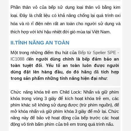
Phần thân vỏ của bếp
sử dụng loại thâ
n vỏ bằng kim
loại.
Đây là chất liệu có khả năng chống lại quá trình oxi
hóa và rò rỉ điện nên rất an toàn cho người sử dụng và
thích hợp với khí hậu nhiệt đới gió mùa tại Việt Nam.
II.TÍNH NĂNG AN TOÀN
Một trong những điểm thu hút của
Bếp từ Spelier SPE -
IC1088 đ
ến người dùng chính là bếp đảm bảo an
toàn tuyệt đối. Yếu tố an toàn luôn được người
dùng đặt lên hàng đầu, do đó hãn
g đã
tích hợp
trong sản phẩm những tính năng hiện đại như:
Chức năng khóa trẻ em Child Lock:
Nhấn và giữ phím
khóa trong vòng 3 giây để kích hoạt khóa trẻ em, các
phím khác sẽ không sử dụng được (trừ phím nguồn), để
mở khóa nhấn và giữ phím khóa 3 giây để mở lại. Chức
năng này để bảo vệ hoạt động của bếp trước các hoạt
động vô tình bấm phím của trẻ em trong quá trình nấu.