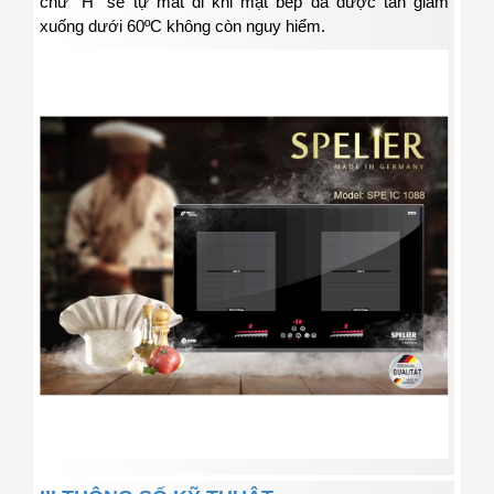
chữ
“H”
sẽ tự mất đi khi mặt bếp đã được tản giảm
xuống dưới
60ºC
không còn nguy hiểm.