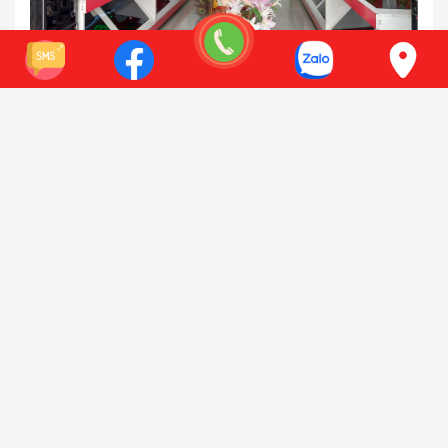
111 Đường Nguyễn Xiển, Thanh Xuân, Hà Nội
Điện thoại:
0941 618 212
Xem bản đồ
Có chỗ để xe oto
SHOWROOM HỒ CHÍ MINH