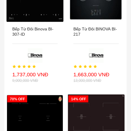
Bếp Từ Đôi Binova BI-
Bếp Từ Đôi BINOVA BI-
307-ID
217
1,737,000 VNĐ
1,663,000 VNĐ
9,000,000 VNĐ
13,000,000 VNĐ
70% OFF
14% OFF