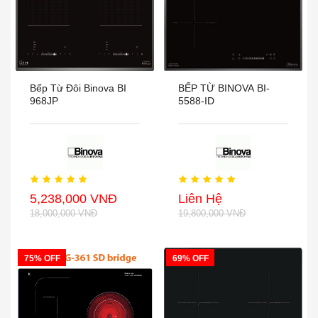
Bếp Từ Đôi Binova BI
BẾP TỪ BINOVA BI-
968JP
5588-ID
5,238,000 VNĐ
Liên Hệ
18,000,000 VNĐ
19,800,000 VNĐ
75% OFF
69% OFF