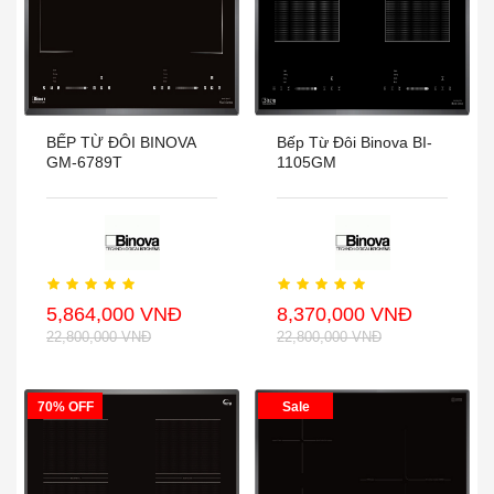
BẾP TỪ ĐÔI BINOVA
Bếp Từ Đôi Binova BI-
GM-6789T
1105GM
5,864,000 VNĐ
8,370,000 VNĐ
22,800,000 VNĐ
22,800,000 VNĐ
70% OFF
Sale