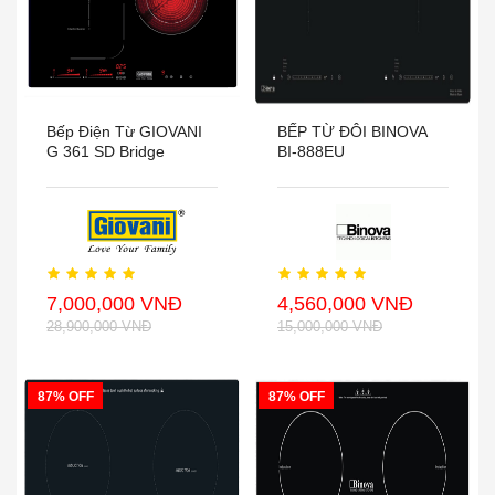
Bếp Điện Từ GIOVANI
BẾP TỪ ĐÔI BINOVA
G 361 SD Bridge
BI-888EU
7,000,000 VNĐ
4,560,000 VNĐ
28,900,000 VNĐ
15,000,000 VNĐ
87% OFF
87% OFF