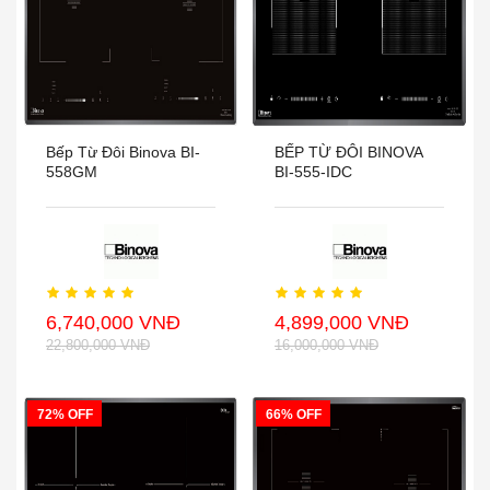
Bếp Từ Đôi Binova BI-
BẾP TỪ ĐÔI BINOVA
558GM
BI-555-IDC
6,740,000 VNĐ
4,899,000 VNĐ
22,800,000 VNĐ
16,000,000 VNĐ
72% OFF
66% OFF