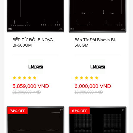
BẾP TỪ ĐÔI BINOVA
Bếp Từ Đôi Binova BI-
BI-568GM
566GM
5,859,000 VNĐ
6,000,000 VNĐ
21,000,000 VNĐ
18,000,000 VNĐ
74% OFF
63% OFF