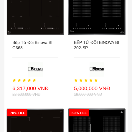
Bếp Từ Đôi Binova BI
BẾP TỪ ĐÔI BINOVA BI
G668
202-SP
6,317,000 VNĐ
5,000,000 VNĐ
22,600,000 VNĐ
19,000,000 VNĐ
70% OFF
69% OFF