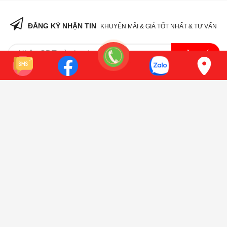
ĐĂNG KÝ NHẬN TIN
KHUYẾN MÃI & GIÁ TỐT NHẤT & TƯ VẤN
ĐĂNG KÝ
VỀ CHÚNG TÔI
THIẾT BỊ NHÀ BẾP HÒA PHÁT
0987023995