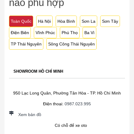
nào phù hợp
Toàn Quốc
Hà Nội
Hòa Bình
Sơn La
Sơn Tây
Điện Biên
Vĩnh Phúc
Phú Thọ
Ba Vì
TP Thái Nguyên
Sông Công Thái Nguyên
SHOWROOM HỒ CHÍ MINH
950 Lạc Long Quân, Phường Tân Hòa - TP. Hồ Chí Minh
Điện thoại:
0987.023.995
Xem bản đồ
Có chỗ để xe oto