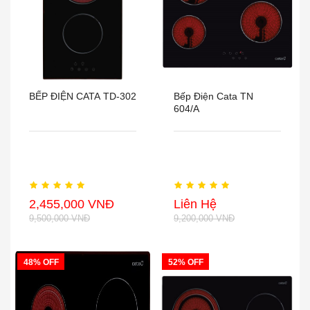
BẾP ĐIỆN CATA TD-302
Bếp Điện Cata TN
604/A
2,455,000 VNĐ
Liên Hệ
9,500,000 VNĐ
9,200,000 VNĐ
48% OFF
52% OFF