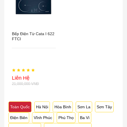
Bếp Điện Từ Cata I 622
FTCI
Liên Hệ
21,000,000 VNĐ
Toàn Quốc
Hà Nội
Hòa Bình
Sơn La
Sơn Tây
Điện Biên
Vĩnh Phúc
Phú Thọ
Ba Vì