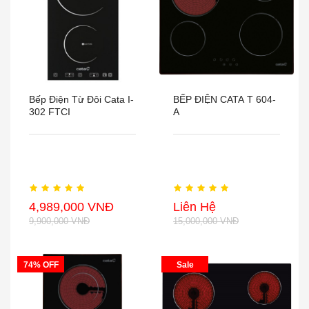
Bếp Điện Từ Đôi Cata I-
BẾP ĐIỆN CATA T 604-
302 FTCI
A
4,989,000 VNĐ
Liên Hệ
9,900,000 VNĐ
15,000,000 VNĐ
74% OFF
Sale