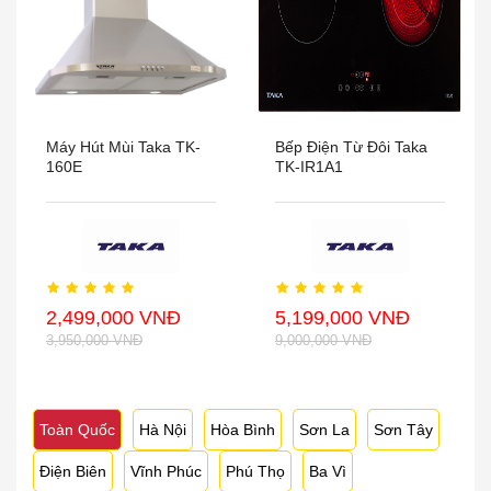
Máy Hút Mùi Taka TK-
Bếp Điện Từ Đôi Taka
160E
TK-IR1A1
2,499,000 VNĐ
5,199,000 VNĐ
3,950,000 VNĐ
9,000,000 VNĐ
Toàn Quốc
Hà Nội
Hòa Bình
Sơn La
Sơn Tây
Điện Biên
Vĩnh Phúc
Phú Thọ
Ba Vì