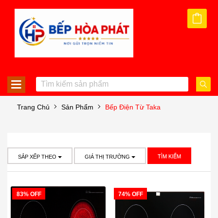
Trang Chủ
Sản Phẩm
Bếp Điện Từ Taka
TÌM KIẾM
SẮP XẾP THEO
GIÁ THỊ TRƯỜNG
83% OFF
74% OFF