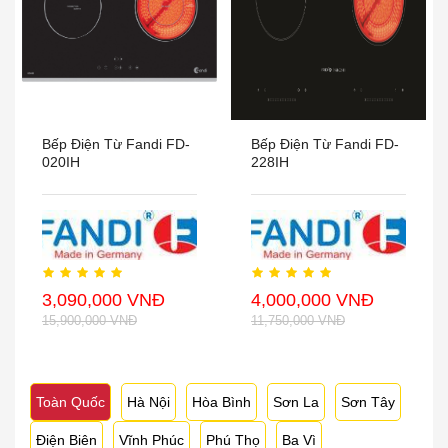
Bếp Điện Từ Fandi FD-
Bếp Điện Từ Fandi FD-
020IH
228IH
3,090,000 VNĐ
4,000,000 VNĐ
15,900,000 VNĐ
11,750,000 VNĐ
Toàn Quốc
Hà Nội
Hòa Bình
Sơn La
Sơn Tây
Điện Biên
Vĩnh Phúc
Phú Thọ
Ba Vì