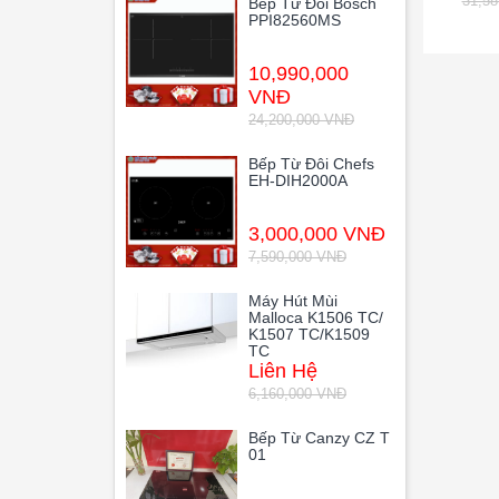
31,5
Bếp Từ Đôi Bosch
PPI82560MS
10,990,000
VNĐ
24,200,000 VNĐ
Bếp Từ Đôi Chefs
EH-DIH2000A
3,000,000 VNĐ
7,590,000 VNĐ
Máy Hút Mùi
Malloca K1506 TC/
K1507 TC/K1509
TC
Liên Hệ
6,160,000 VNĐ
Bếp Từ Canzy CZ T
01