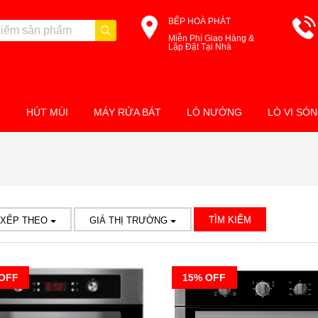
BẾP HOÀ PHÁT
Miễn Phí Giao Hàng &
Lặp Đặt Tại Nhà
M
HÚT MÙI
MÁY RỬA BÁT
LÒ NƯỚNG
LÒ VI SÓ
TÌM KIẾM
 XẾP THEO
GIÁ THỊ TRƯỜNG
OFF
15% OFF