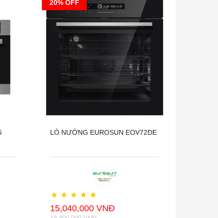
20% OFF
G
LÒ NƯỚNG EUROSUN EOV72DE
15,040,000 VNĐ