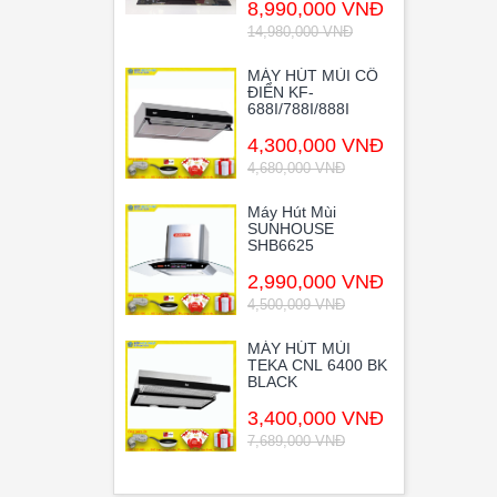
8,990,000 VNĐ
14,980,000 VNĐ
MÁY HÚT MÙI CỔ
ĐIỂN KF-
688I/788I/888I
4,300,000 VNĐ
4,680,000 VNĐ
Máy Hút Mùi
SUNHOUSE
SHB6625
2,990,000 VNĐ
4,500,009 VNĐ
MÁY HÚT MÙI
TEKA CNL 6400 BK
BLACK
3,400,000 VNĐ
7,689,000 VNĐ