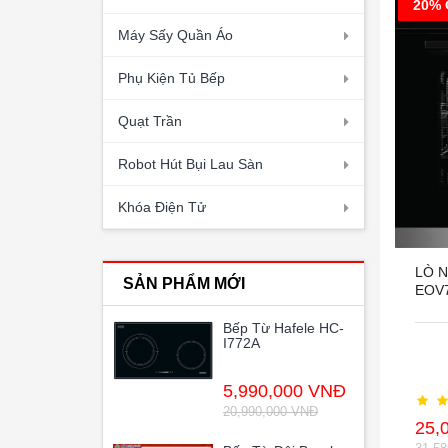
20% 
Máy Sấy Quần Áo
Phụ Kiện Tủ Bếp
Quạt Trần
Robot Hút Bụi Lau Sàn
Khóa Điện Tử
LÒ 
SẢN PHẨM MỚI
EOV
Bếp Từ Hafele HC-
I772A
5,990,000 VNĐ
20,990,000 VNĐ
25,