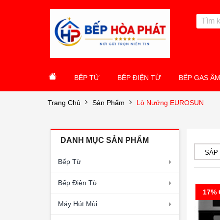
BẾP TỪ
BẾP ĐIỆN TỪ
BẾP GAS Â
Trang Chủ
Sản Phẩm
Lò Nướng EUROSUN
DANH MỤC SẢN PHẨM
SẮP
Bếp Từ
Bếp Điện Từ
17% 
Máy Hút Mùi