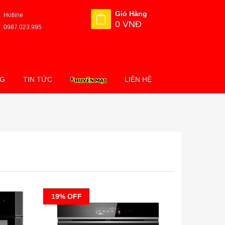
Giỏ Hàng
Hotline
0 VNĐ
0987.023.995
NG
TIN TỨC
LIÊN HỆ
19% OFF