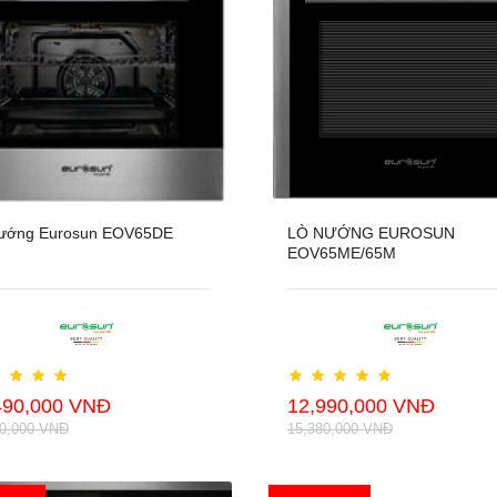
ướng Eurosun EOV65DE
LÒ NƯỚNG EUROSUN
EOV65ME/65M
490,000 VNĐ
12,990,000 VNĐ
80,000 VNĐ
15,380,000 VNĐ