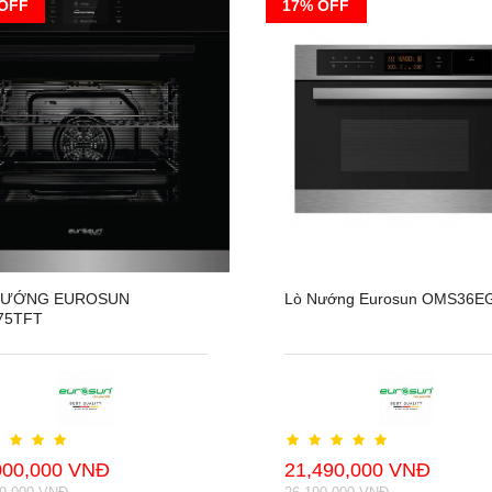
OFF
17% OFF
NƯỚNG EUROSUN
Lò Nướng Eurosun OMS36E
75TFT
000,000 VNĐ
21,490,000 VNĐ