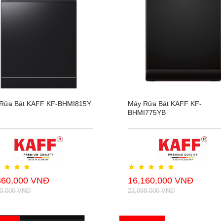
Rửa Bát KAFF KF-BHMI815Y
Máy Rửa Bát KAFF KF-
BHMI775YB
360,000 VNĐ
16,160,000 VNĐ
40,000 VNĐ
22,088,000 VNĐ