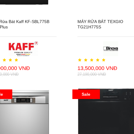
Rửa Bát Kaff KF-SBL775B
MÁY RỬA BÁT TEXGIO
Plus
TG21H775S
900,000 VNĐ
13,500,000 VNĐ
00,000 VNĐ
27,190,000 VNĐ
le
Sale