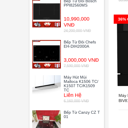
33,8
Bếp Từ Đôi Bosch
PPI82560MS
10,990,000
36% 
VNĐ
24,200,000 VNĐ
Bếp Từ Đôi Chefs
EH-DIH2000A
3,000,000 VNĐ
7,590,000 VNĐ
Máy Hút Mùi
Malloca K1506 TC/
K1507 TC/K1509
TC
Liên Hệ
Máy 
BIV8
6,160,000 VNĐ
Bếp Từ Canzy CZ T
01