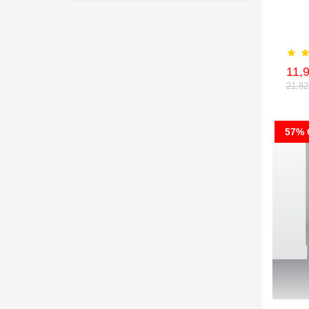
11,
21,8
57% 