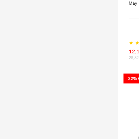
Máy 
12,
28,8
22% 