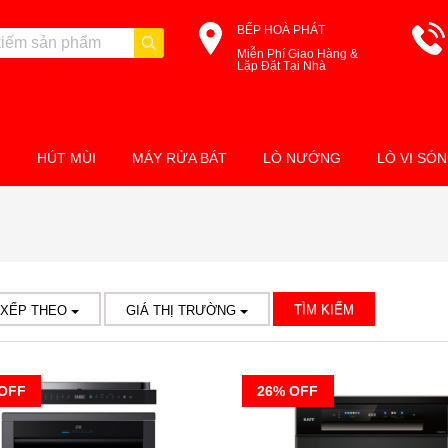
BẾP HOÀ PHÁT
Miễn Phí Giao Hàng &
Lặp Đặt Tại Nhà
M
HÚT MÙI
MÁY RỬA BÁT
LÒ NƯỚNG
LÒ VI SÓ
TÌM KIẾM
 XẾP THEO
GIÁ THỊ TRƯỜNG
OFF
26% OFF