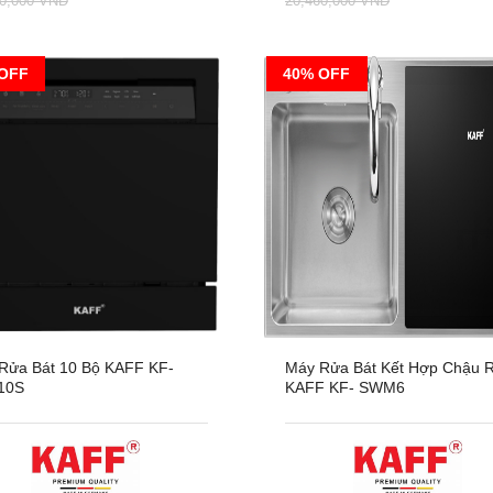
80,000 VNĐ
20,460,000 VNĐ
OFF
40% OFF
Rửa Bát 10 Bộ KAFF KF-
Máy Rửa Bát Kết Hợp Chậu 
10S
KAFF KF- SWM6