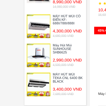
8,990,000 VNĐ
14,980,000 VNĐ
10,
16,6
MÁY HÚT MÙI CỔ
ĐIỂN KF-
688I/788I/888I
4,300,000 VNĐ
45% 
4,680,000 VNĐ
Máy Hút Mùi
SUNHOUSE
SHB6625
2,990,000 VNĐ
4,500,009 VNĐ
MÁY HÚT MÙI
TEKA CNL 6400 BK
BLACK
3,400,000 VNĐ
Máy 
7,689,000 VNĐ