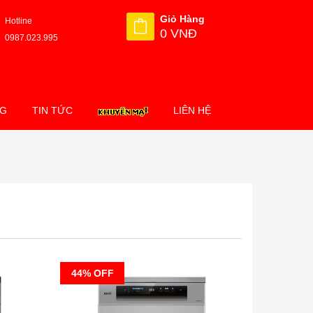
Giỏ Hàng
Hotline
0 VNĐ
0987.023.995
NG
TIN TỨC
LIÊN HỆ
44% OFF