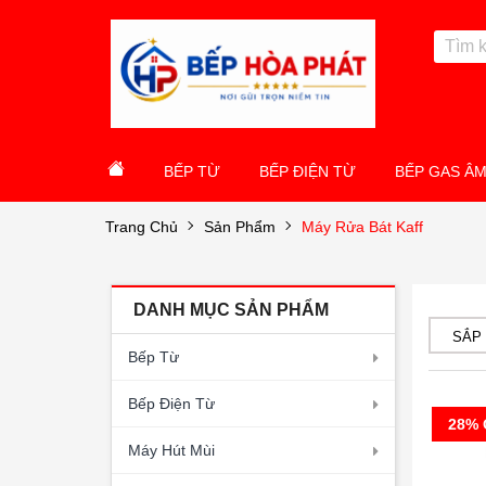
BẾP TỪ
BẾP ĐIỆN TỪ
BẾP GAS Â
Trang Chủ
Sản Phẩm
Máy Rửa Bát Kaff
DANH MỤC SẢN PHẨM
SẮP
Bếp Từ
Bếp Điện Từ
28% 
Máy Hút Mùi