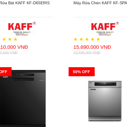
Rửa Bát KAFF KF-D65ERIS
Máy Rửa Chén KAFF KF-SP
110,000 VNĐ
15,690,000 VNĐ
20,000 VNĐ
23,935,000 VNĐ
OFF
50% OFF