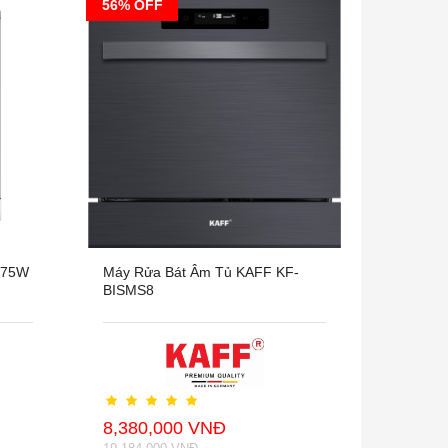
56% OFF
775W
Máy Rửa Bát Âm Tủ KAFF KF-
BISMS8
8,380,000 VNĐ