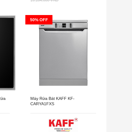
19,184,000 VNĐ
50% OFF
Rửa
Máy Rửa Bát KAFF KF-
CARYA1FXS