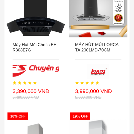
Máy Hút Mùi Chef's EH-
MÁY HÚT MÙI LORCA
R308E7G
TA 2001MD-70CM
3,390,000 VNĐ
3,990,000 VNĐ
5,490,000 VNĐ
5,500,000 VNĐ
30% OFF
19% OFF