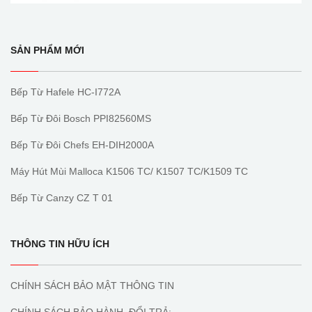
SẢN PHẨM MỚI
Bếp Từ Hafele HC-I772A
Bếp Từ Đôi Bosch PPI82560MS
Bếp Từ Đôi Chefs EH-DIH2000A
Máy Hút Mùi Malloca K1506 TC/ K1507 TC/K1509 TC
Bếp Từ Canzy CZ T 01
THÔNG TIN HỮU ÍCH
CHÍNH SÁCH BẢO MẬT THÔNG TIN
CHÍNH SÁCH BẢO HÀNH, ĐỔI TRẢ: