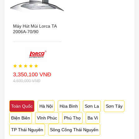
Máy Hút Mùi Lorca TA
2006A-70/90
3,350,100 VNĐ
4,690,000 VNĐ
Toàn Quốc
Hà Nội
Hòa Bình
Sơn La
Sơn Tây
Điện Biên
Vĩnh Phúc
Phú Thọ
Ba Vì
TP Thái Nguyên
Sông Công Thái Nguyên