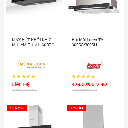
MÁY HÚT KHÓI KHỬ
Hút Mùi Lorca TA -
MÙI ÂM TỦ MH 60BTC
3005C/3005H
Liên Hệ
4,690,000 VNĐ
4,400,000 VNĐ
6,390,000 VNĐ
41% OFF
30% OFF