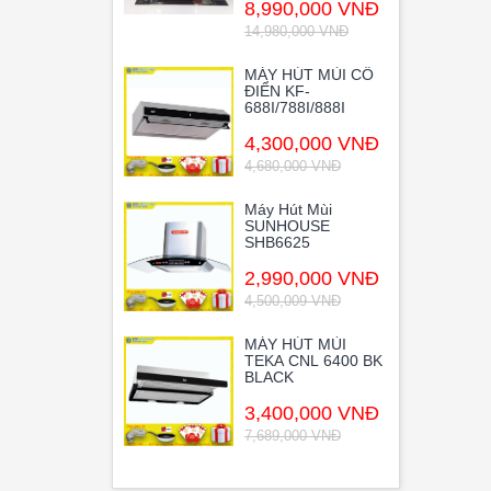
8,990,000 VNĐ
14,980,000 VNĐ
MÁY HÚT MÙI CỔ
ĐIỂN KF-
688I/788I/888I
4,300,000 VNĐ
4,680,000 VNĐ
Máy Hút Mùi
SUNHOUSE
SHB6625
2,990,000 VNĐ
4,500,009 VNĐ
MÁY HÚT MÙI
TEKA CNL 6400 BK
BLACK
3,400,000 VNĐ
7,689,000 VNĐ