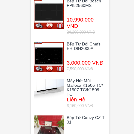
Bếp Từ Đôi Bosch
PPI82560MS
10,990,000
VNĐ
24,200,000 VNĐ
Bếp Từ Đôi Chefs
EH-DIH2000A
3,000,000 VNĐ
7,590,000 VNĐ
Máy Hút Mùi
Malloca K1506 TC/
K1507 TC/K1509
TC
Liên Hệ
6,160,000 VNĐ
Bếp Từ Canzy CZ T
01