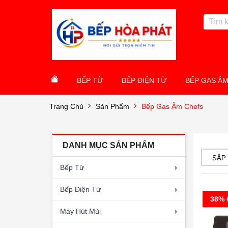
BẾP TỪ
BẾP ĐIỆN TỪ
BẾP GAS Â
Trang Chủ
Sản Phẩm
Bếp Gas Âm Chefs
DANH MỤC SẢN PHẨM
SẮP
Bếp Từ
Bếp Điện Từ
38% 
Máy Hút Mùi