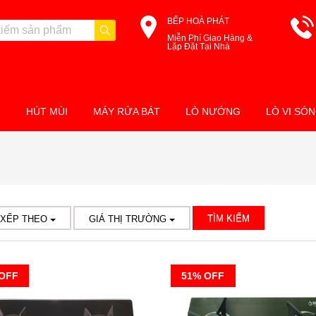
BẾP HOÀ PHÁT
Miễn Phí Giao Hàng &
Lặp Đặt Tại Nhà
M
HÚT MÙI
MÁY RỬA BÁT
LÒ NƯỚNG
LÒ VI SÓ
TÌM KIẾM
 XẾP THEO
GIÁ THỊ TRƯỜNG
OFF
51% OFF