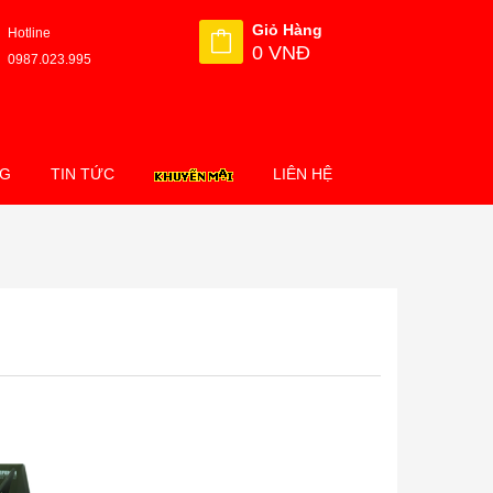
Giỏ Hàng
Hotline
0 VNĐ
0987.023.995
NG
TIN TỨC
LIÊN HỆ