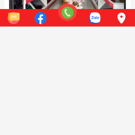
111 Đường Nguyễn Xiển, Thanh Xuân, Hà Nội
Điện thoại:
0941 618 212
Xem bản đồ
Có chỗ để xe oto
SHOWROOM HỒ CHÍ MINH