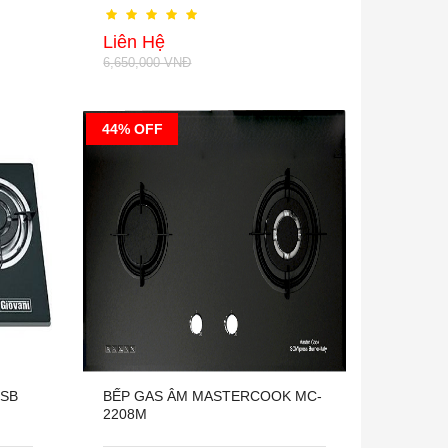
Liên Hệ
6,650,000 VNĐ
44% OFF
 SB
BẾP GAS ÂM MASTERCOOK MC-
2208M