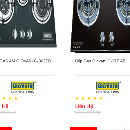
GAS ÂM GIOVANI G-302SB
Bếp Gas Giovani G-277 AB
n Hệ
Liên Hệ
9,000 VNĐ
6,620,000 VNĐ