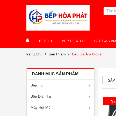
BẾP TỪ
BẾP ĐIỆN TỪ
BẾP GAS Â
Trang Chủ
Sản Phẩm
Bếp Ga Âm Giovani
DANH MỤC SẢN PHẨM
SẮP
Bếp Từ
Bếp Điện Từ
Sa
Máy Hút Mùi