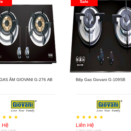
le
Sale
GAS ÂM GIOVANI G-276 AB
Bếp Gas Giovani G-109SB
n Hệ
Liên Hệ