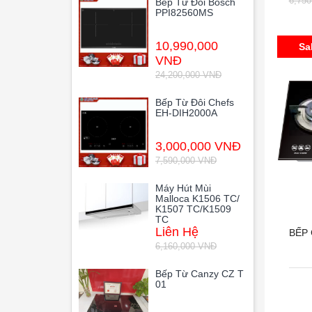
6,75
Bếp Từ Đôi Bosch
PPI82560MS
10,990,000
Sa
VNĐ
24,200,000 VNĐ
Bếp Từ Đôi Chefs
EH-DIH2000A
3,000,000 VNĐ
7,590,000 VNĐ
Máy Hút Mùi
Malloca K1506 TC/
K1507 TC/K1509
TC
Liên Hệ
BẾP 
6,160,000 VNĐ
Bếp Từ Canzy CZ T
01