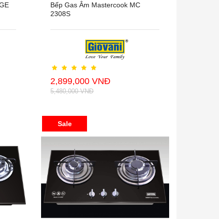
8GE
Bếp Gas Âm Mastercook MC
2308S
2,899,000 VNĐ
5,480,000 VNĐ
Sale