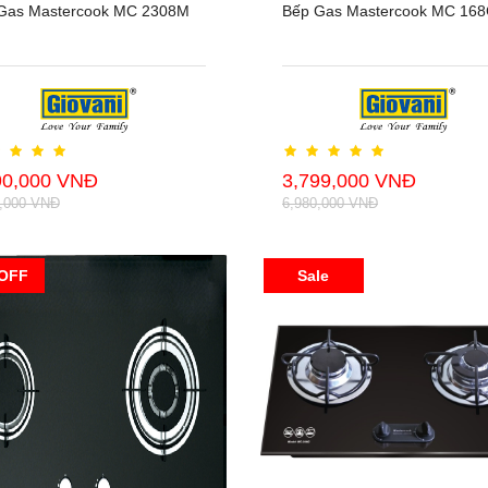
Gas Mastercook MC 2308M
Bếp Gas Mastercook MC 16
90,000 VNĐ
3,799,000 VNĐ
0,000 VNĐ
6,980,000 VNĐ
OFF
Sale