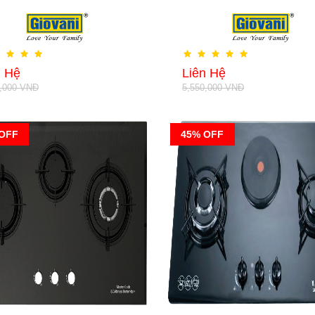
n Hệ
Liên Hệ
0,000 VNĐ
5,550,000 VNĐ
OFF
45% OFF