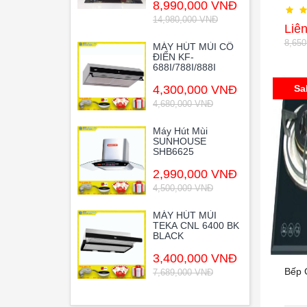
8,990,000 VNĐ
14,980,000 VNĐ
Liê
8,65
MÁY HÚT MÙI CỔ
ĐIỂN KF-
688I/788I/888I
4,300,000 VNĐ
Sa
4,680,000 VNĐ
Máy Hút Mùi
SUNHOUSE
SHB6625
2,990,000 VNĐ
4,500,009 VNĐ
MÁY HÚT MÙI
TEKA CNL 6400 BK
BLACK
3,400,000 VNĐ
Bếp 
7,689,000 VNĐ