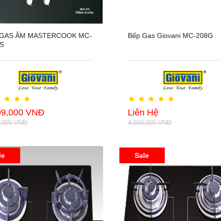
 GAS ÂM MASTERCOOK MC-
Bếp Gas Giovani MC-208G
S
99,000 VNĐ
Liên Hệ
0,000 VNĐ
4,950,000 VNĐ
le
Sale