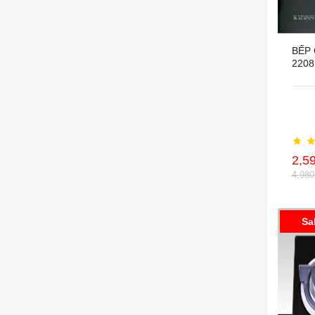
BẾP
2208
2,5
4,98
Sa