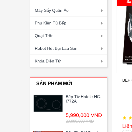
Sa
Máy Sấy Quần Áo
Phụ Kiện Tủ Bếp
Quạt Trần
Robot Hút Bụi Lau Sàn
Khóa Điện Tử
BẾP 
SẢN PHẨM MỚI
Bếp Từ Hafele HC-
I772A
5,990,000 VNĐ
20,990,000 VNĐ
Liê