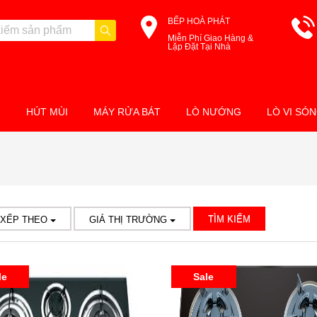
BẾP HOÀ PHÁT
Miễn Phí Giao Hàng &
Lặp Đặt Tại Nhà
M
HÚT MÙI
MÁY RỬA BÁT
LÒ NƯỚNG
LÒ VI SÓ
TÌM KIẾM
 XẾP THEO
GIÁ THỊ TRƯỜNG
le
Sale