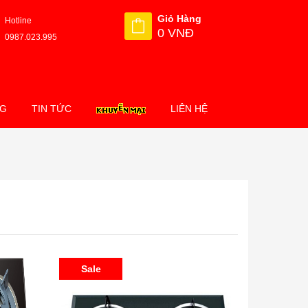
Giỏ Hàng
Hotline
0 VNĐ
0987.023.995
NG
TIN TỨC
LIÊN HỆ
Sale