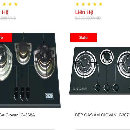
n Hệ
Liên Hệ
0,000 VNĐ
6,850,000 VNĐ
le
Sale
Ga Giovani G-368A
BẾP GAS ÂM GIOVANI G307