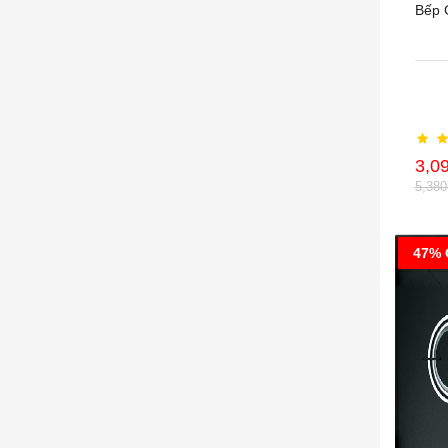
Bếp 
3,0
5,38
47% 