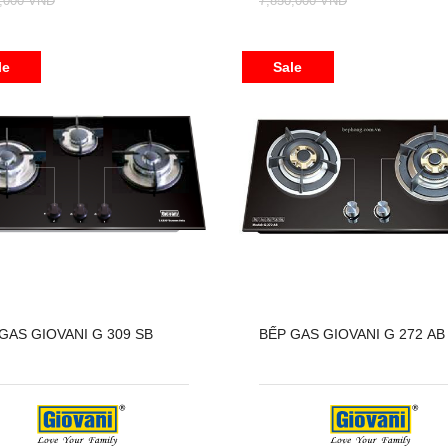
0,000 VNĐ
7,850,000 VNĐ
le
Sale
GAS GIOVANI G 309 SB
BẾP GAS GIOVANI G 272 AB