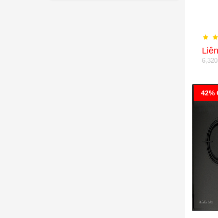
Liê
6,32
42% 