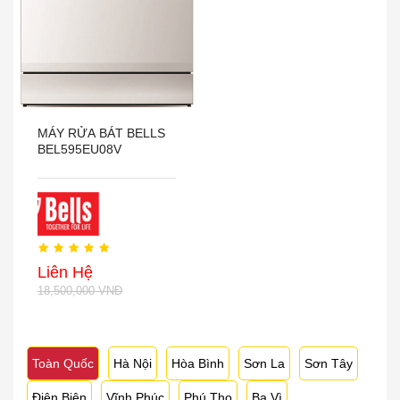
MÁY RỬA BÁT BELLS
BEL595EU08V
Liên Hệ
18,500,000 VNĐ
Toàn Quốc
Hà Nội
Hòa Bình
Sơn La
Sơn Tây
Điện Biên
Vĩnh Phúc
Phú Thọ
Ba Vì