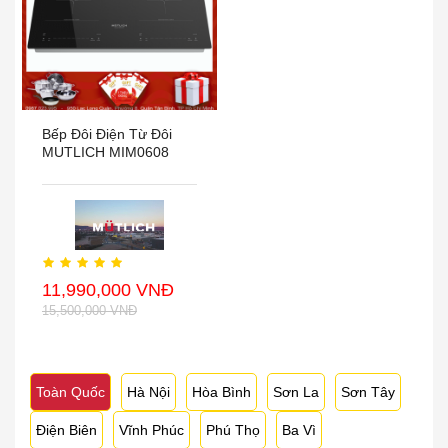
Bếp Đôi Điện Từ Đôi
MUTLICH MIM0608
11,990,000 VNĐ
15,500,000 VNĐ
Toàn Quốc
Hà Nội
Hòa Bình
Sơn La
Sơn Tây
Điện Biên
Vĩnh Phúc
Phú Thọ
Ba Vì