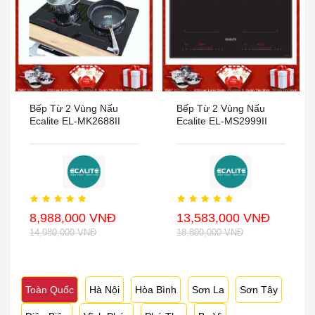
Bếp Từ 2 Vùng Nấu
Bếp Từ 2 Vùng Nấu
Ecalite EL-MK2688II
Ecalite EL-MS2999II
8,988,000 VNĐ
13,583,000 VNĐ
14,980,000 VNĐ
18,800,000 VNĐ
Toàn Quốc
Hà Nội
Hòa Bình
Sơn La
Sơn Tây