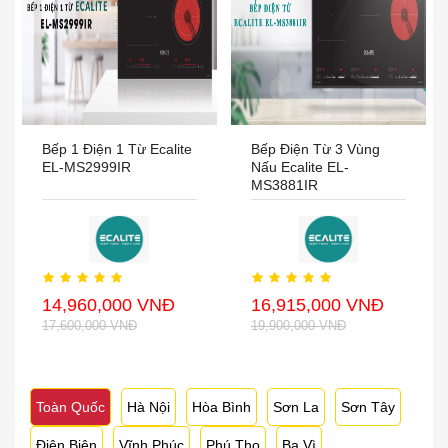
Bếp 1 Điện 1 Từ Ecalite
Bếp Điện Từ 3 Vùng
EL-MS2999IR
Nấu Ecalite EL-
MS3881IR
14,960,000 VNĐ
16,915,000 VNĐ
17,600,000 VNĐ
19,900,000 VNĐ
Toàn Quốc
Hà Nội
Hòa Bình
Sơn La
Sơn Tây
Điện Biên
Vĩnh Phúc
Phú Thọ
Ba Vì