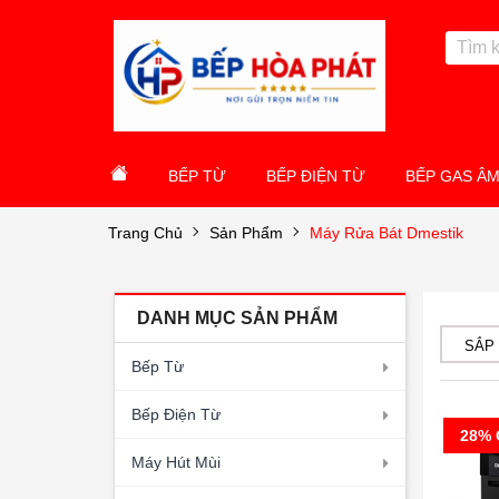
BẾP TỪ
BẾP ĐIỆN TỪ
BẾP GAS Â
Trang Chủ
Sản Phẩm
Máy Rửa Bát Dmestik
DANH MỤC SẢN PHẨM
SẮP
Bếp Từ
Bếp Điện Từ
28% 
Máy Hút Mùi