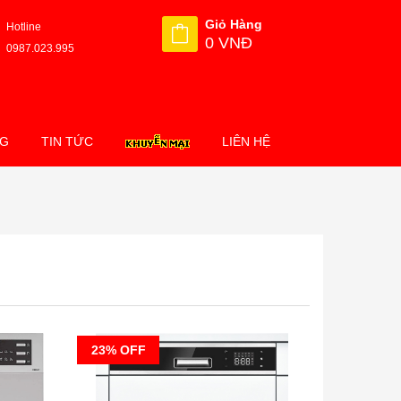
Giỏ Hàng
Hotline
0 VNĐ
0987.023.995
NG
TIN TỨC
LIÊN HỆ
23% OFF