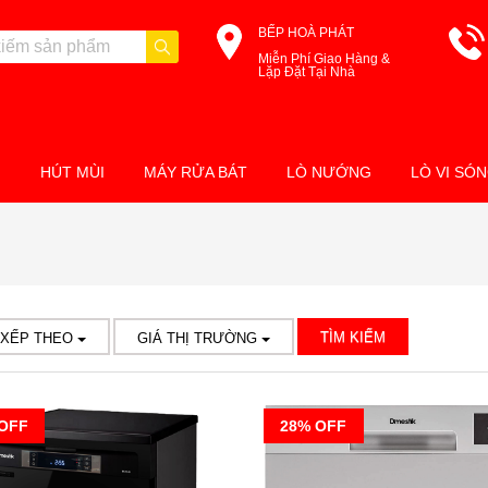
BẾP HOÀ PHÁT
Miễn Phí Giao Hàng &
Lặp Đặt Tại Nhà
M
HÚT MÙI
MÁY RỬA BÁT
LÒ NƯỚNG
LÒ VI SÓ
TÌM KIẾM
 XẾP THEO
GIÁ THỊ TRƯỜNG
OFF
28% OFF