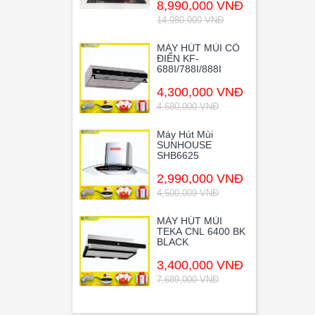
8,990,000 VNĐ
14,980,000 VNĐ
MÁY HÚT MÙI CỔ
ĐIỂN KF-
688I/788I/888I
4,300,000 VNĐ
4,680,000 VNĐ
Máy Hút Mùi
SUNHOUSE
SHB6625
2,990,000 VNĐ
4,500,009 VNĐ
MÁY HÚT MÙI
TEKA CNL 6400 BK
BLACK
3,400,000 VNĐ
7,689,000 VNĐ