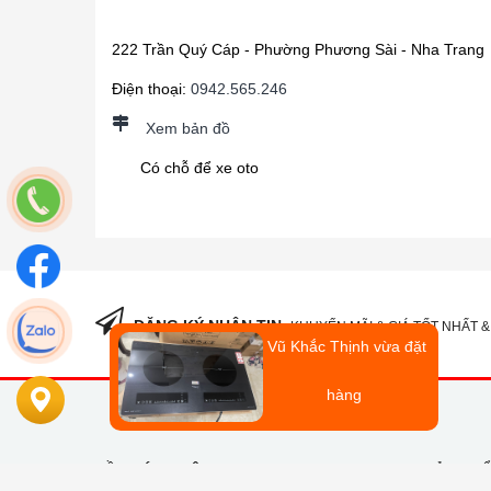
222 Trần Quý Cáp - Phường Phương Sài - Nha Trang
Điện thoại:
0942.565.246
Xem bản đồ
Có chỗ để xe oto
ĐĂNG KÝ NHẬN TIN
KHUYẾN MÃI & GIÁ TỐT NHẤT &
Vũ Khắc Thịnh
vừa đặt
hàng
VỀ CHÚNG TÔI
SẢN PH