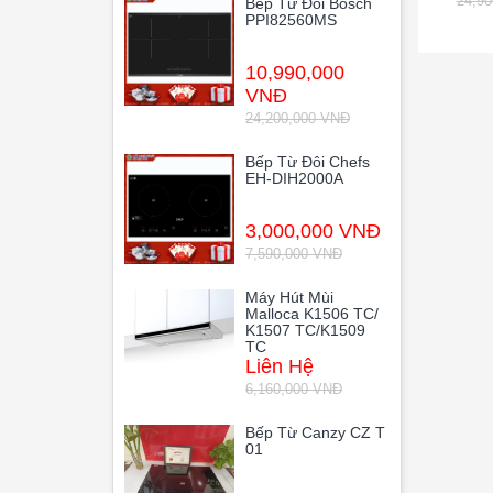
24,9
Bếp Từ Đôi Bosch
PPI82560MS
10,990,000
VNĐ
24,200,000 VNĐ
Bếp Từ Đôi Chefs
EH-DIH2000A
3,000,000 VNĐ
7,590,000 VNĐ
Máy Hút Mùi
Malloca K1506 TC/
K1507 TC/K1509
TC
Liên Hệ
6,160,000 VNĐ
Bếp Từ Canzy CZ T
01