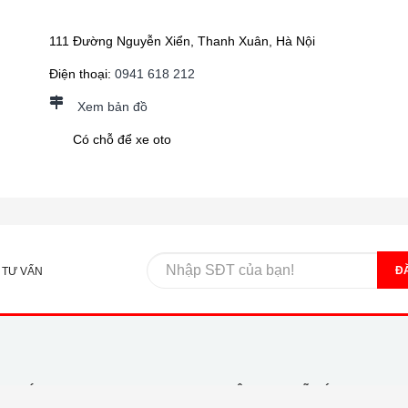
111 Đường Nguyễn Xiển, Thanh Xuân, Hà Nội
Điện thoại:
0941 618 212
Xem bản đồ
Có chỗ để xe oto
Đ
 TƯ VẤN
ẨM MỚI
THÔNG TIN HỮU ÍCH