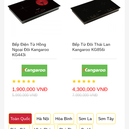
Bếp Điện Từ Hồng
Bếp Từ Đôi Thái Lan
Ngoại Đôi Kangaroo
Kangaroo KG856i
KG443i
1,900,000 VNĐ
4,300,000 VNĐ
5,990,000 VNĐ
7,990,000 VNĐ
Toàn Quốc
Hà Nội
Hòa Bình
Sơn La
Sơn Tây