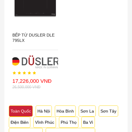
BẾP TỪ DUSLER DLE
795LX
17,226,000 VNĐ
26,500,000 VNĐ
Toàn Quốc
Hà Nội
Hòa Bình
Sơn La
Sơn Tây
Điện Biên
Vĩnh Phúc
Phú Thọ
Ba Vì