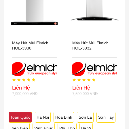
Máy Hút Mùi Elmich
Máy Hút Mùi Elmich
HOE-3930
HOE-3932
Liên Hệ
Liên Hệ
7,900,000 VNĐ
7,590,000 VNĐ
Toàn Quốc
Hà Nội
Hòa Bình
Sơn La
Sơn Tây
Điện Biên
Vĩnh Phúc
Phú Thọ
Ba Vì